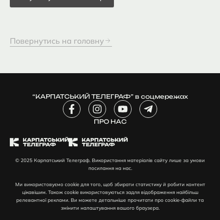
Повернутись на головну
“КАРПАТСЬКИЙ ТЕЛЕГРАФ” в соцмережах
F
I
Y
T
a
n
o
e
c
ПРО НАС
s
u
l
e
t
t
e
b
a
u
g
o
g
b
r
© 2025 Карпатський Телеграф. Використання матеріалів сайту лише за умови
o
r
e
a
посилання на нас.
k
a
m
-
m
-
Ми використовуємо cookie для того, щоб збирати статистику й робити контент
f
p
цікавішим. Також cookie використовуються задля відображення найбільш
l
релевантної реклами. Ви можете детальніше прочитати про cookie-файли та
змінити налаштування вашого браузера.
a