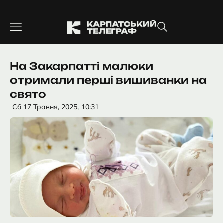
Перейти
до
вмісту
На Закарпатті малюки
отримали перші вишиванки на
свято
Сб 17 Травня, 2025,
10:31