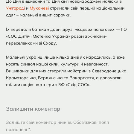
До Дня вишиванки та Дня сім’ї новонароджені малюки в
Ужгороді
й
Мукачеві
отримали свій перший національний
одяг – маленькі вишиті сорочки.
Їх передали батькам давні друзі місцевих пологових — ГО
«СОС Дитячі Містечка Україна» разом з жінками-
переселенками зі Сходу.
Маленькі українці лише кілька днів як народились, а вже
носять символ нашої сили, культури й незламності.
Вишиванки для них створили майстрині з Сєвєродонецька,
Краматорська, Бердянська та Закарпаття, а допомогли
втілити акцію партнери з БФ «Схід СОС».
Залишити коментар
Залиште свій коментар нижче. Обов'язкові поля
позначені *.