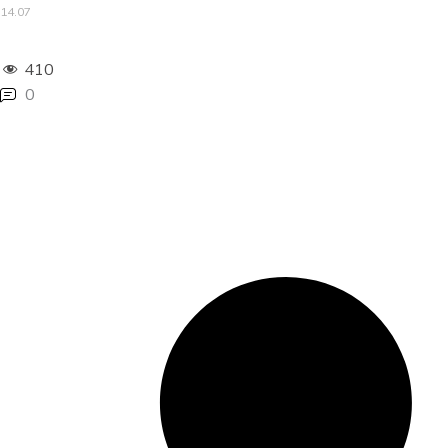
14.07
410
0