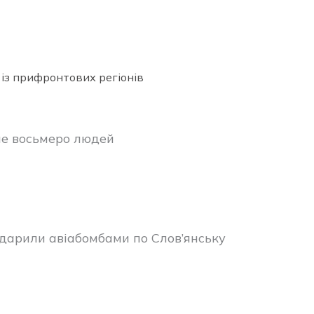
 із прифронтових регіонів
ше восьмеро людей
 вдарили авіабомбами по Слов’янську