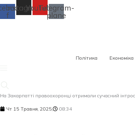
Перейти
cebook-
Instagram
Youtube
Telegram-
до
f
plane
вмісту
Політика
Економіка
На Закарпатті правоохоронці отримали сучасний інтро
Чт 15 Травня, 2025,
08:34