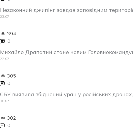
Незаконний джипінг завдав заповідним територі
23.07
394
0
Михайло Драпатий стане новим Головнокоманду
22.07
305
0
СБУ виявила збіднений уран у російських дрона
16.07
302
0