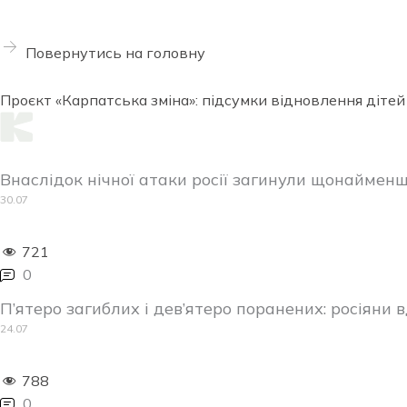
Повернутись на головну
Проєкт «Карпатська зміна»: підсумки відновлення дітей
Внаслідок нічної атаки росії загинули щонаймен
30.07
721
0
П’ятеро загиблих і дев’ятеро поранених: росіяни
24.07
788
0