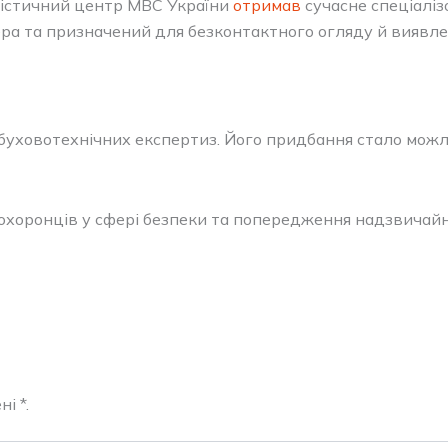
лістичний центр МВС України
отримав
сучасне спеціаліз
ра та призначений для безконтактного огляду й виявле
буховотехнічних експертиз. Його придбання стало мож
хоронців у сфері безпеки та попередження надзвичайн
і *.