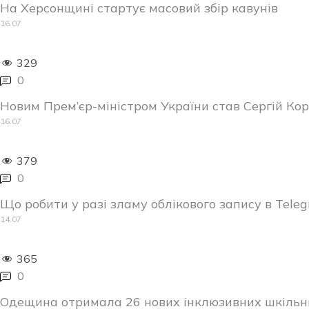
На Херсонщині стартує масовий збір кавунів
16.07
329
0
Новим Прем’єр-міністром України став Сергій Ко
16.07
379
0
Що робити у разі зламу облікового запису в Telegr
14.07
365
0
Одещина отримала 26 нових інклюзивних шкільни