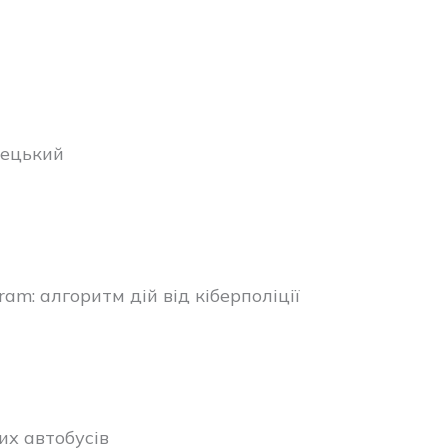
рецький
am: алгоритм дій від кіберполіції
х автобусів