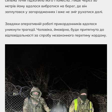
сильна течія підхопила його і понесла. Лише через 50
метрів йому вдалося вибратися на берег, де він
заплутався у загородженнях і вже не зміг рухатися далі.
Завдяки оперативній роботі прикордонників вдалося
уникнути трагедії. Чоловіка, ймовірно, буде притягнуто до
відповідальності за спробу незаконного перетину кордону.