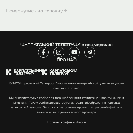
Повернутись на головну
“КАРПАТСЬКИЙ ТЕЛЕГРАФ” в соцмережах
F
I
Y
T
a
n
o
e
c
ПРО НАС
s
u
l
e
t
t
e
b
a
u
g
o
g
b
r
© 2025 Карпатський Телеграф. Використання матеріалів сайту лише за умови
o
r
e
a
посилання на нас.
k
a
m
-
m
-
Ми використовуємо cookie для того, щоб збирати статистику й робити контент
f
p
цікавішим. Також cookie використовуються задля відображення найбільш
l
релевантної реклами. Ви можете детальніше прочитати про cookie-файли та
змінити налаштування вашого браузера.
a
n
Політика конфіденційності
e