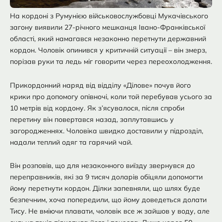
На кордоні з Румунією військовослужбовці Мукачівського
загону виявили 27-річного мешканця Івано-Франківської
області, який намагався незаконно перетнути державний
кордон. Чоловік опинився у критичній ситуації – він змерз,
порізав руки та ледь міг говорити через переохолодження.
Прикордонний наряд від відділу «Ділове» почув його
крики про допомогу опівночі, коли той перебував усього за
10 метрів від кордону. Як з’ясувалося, після спроби
перетину він повертався назад, заплутавшись у
загородженнях. Чоловіка швидко доставили у підрозділ,
надали теплий одяг та гарячий чай.
Він розповів, що для незаконного виїзду звернувся до
переправників, які за 9 тисяч доларів обіцяли допомогти
йому перетнути кордон. Ділки запевняли, що шлях буде
безпечним, хоча попередили, що йому доведеться долати
Тису. Не вміючи плавати, чоловік все ж зайшов у воду, але