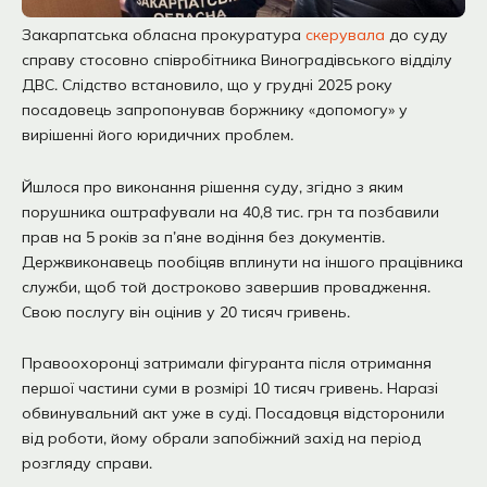
Закарпатська обласна прокуратура
скерувала
до суду
справу стосовно співробітника Виноградівського відділу
ДВС. Слідство встановило, що у грудні 2025 року
посадовець запропонував боржнику «допомогу» у
вирішенні його юридичних проблем.
Йшлося про виконання рішення суду, згідно з яким
порушника оштрафували на 40,8 тис. грн та позбавили
прав на 5 років за п’яне водіння без документів.
Держвиконавець пообіцяв вплинути на іншого працівника
служби, щоб той достроково завершив провадження.
Свою послугу він оцінив у 20 тисяч гривень.
Правоохоронці затримали фігуранта після отримання
першої частини суми в розмірі 10 тисяч гривень. Наразі
обвинувальний акт уже в суді. Посадовця відсторонили
від роботи, йому обрали запобіжний захід на період
розгляду справи.