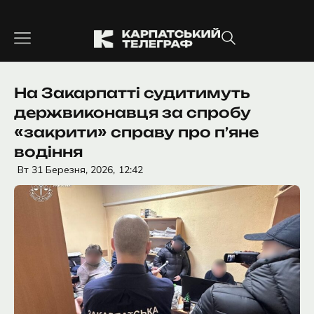
Перейти
до
вмісту
На Закарпатті судитимуть
держвиконавця за спробу
«закрити» справу про п’яне
водіння
Вт 31 Березня, 2026,
12:42