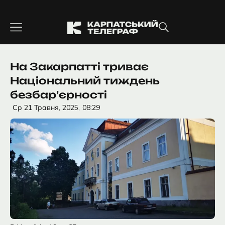
Перейти
до
вмісту
На Закарпатті триває
Національний тиждень
безбар’єрності
Ср 21 Травня, 2025,
08:29