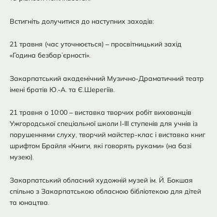
Встигніть долучитися до наступних заходів:
21 травня (час уточнюється) – просвітницький захід
«Година безбар’єрності».
Закарпатський академічний Музично-Драматичний театр
імені братів Ю.-А. та Є.Шерегіїв.
21 травня о 10:00 – виставка творчих робіт вихованців
Ужгородської спеціальної школи I-III ступенів для учнів із
порушеннями слуху, творчий майстер-клас і виставка книг
шрифтом Брайля «Книги, які говорять руками» (на базі
музею).
Закарпатський обласний художній музей ім. Й. Бокшая
спільно з Закарпатською обласною бібліотекою для дітей
та юнацтва.