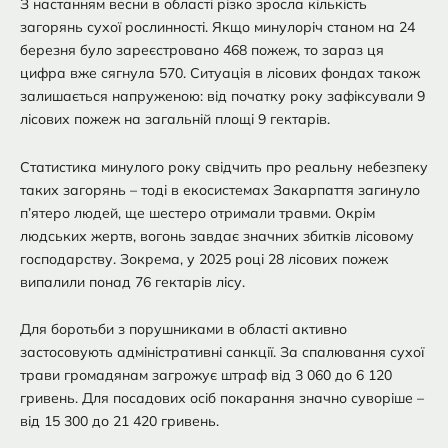
З настанням весни в області різко зросла кількість
загорянь сухої рослинності. Якщо минулоріч станом на 24
березня було зареєстровано 468 пожеж, то зараз ця
цифра вже сягнула 570. Ситуація в лісових фондах також
залишається напруженою: від початку року зафіксували 9
лісових пожеж на загальній площі 9 гектарів.
Статистика минулого року свідчить про реальну небезпеку
таких загорянь – тоді в екосистемах Закарпаття загинуло
п’ятеро людей, ще шестеро отримали травми. Окрім
людських жертв, вогонь завдає значних збитків лісовому
господарству. Зокрема, у 2025 році 28 лісових пожеж
випалили понад 76 гектарів лісу.
Для боротьби з порушниками в області активно
застосовують адміністративні санкції. За спалювання сухої
трави громадянам загрожує штраф від 3 060 до 6 120
гривень. Для посадових осіб покарання значно суворіше –
від 15 300 до 21 420 гривень.