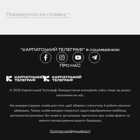
Повернутись на головну
“КАРПАТСЬКИЙ ТЕЛЕГРАФ” в соцмережах
F
I
Y
T
a
n
o
e
c
ПРО НАС
s
u
l
e
t
t
e
b
a
u
g
o
g
b
r
© 2025 Карпатський Телеграф. Використання матеріалів сайту лише за умови
o
r
e
a
посилання на нас.
k
a
m
-
m
-
Ми використовуємо cookie для того, щоб збирати статистику й робити контент
f
p
цікавішим. Також cookie використовуються задля відображення найбільш
l
релевантної реклами. Ви можете детальніше прочитати про cookie-файли та
змінити налаштування вашого браузера.
a
n
Політика конфіденційності
e