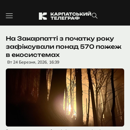
Перейти
до
вмісту
На Закарпатті з початку року
зафіксували понад 570 пожеж
в екосистемах
Вт 24 Березня, 2026,
16:39