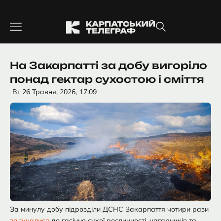
Перейти
до
вмісту
На Закарпатті за добу вигоріло
понад гектар сухостою і сміття
Вт 26 Травня, 2026,
17:09
За минулу добу підрозділи ДСНС Закарпаття чотири рази
залучалися
до гасіння сухої рослинності, чагарників та