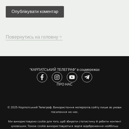
Повернутись на головну
“КАРПАТСЬКИЙ ТЕЛЕГРАФ” в соцмережах
F
I
Y
T
a
n
o
e
c
s
ПРО НАС
u
l
e
t
t
e
b
a
u
g
o
g
b
r
© 2025 Карпатський Телеграф. Використання матеріалів сайту лише за умови
o
r
e
a
посилання на нас.
k
a
m
-
m
-
Ми використовуємо cookie для того, щоб збирати статистику й робити контент
f
p
цікавішим. Також cookie використовуються задля відображення найбільш