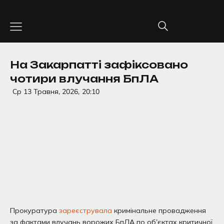
Перейти
до
вмісту
На Закарпатті зафіксовано
чотири влучання БпЛА
Ср 13 Травня, 2026,
20:10
Прокуратура
зареєструвала
кримінальне провадження
за фактами влучань ворожих БпЛА по об’єктах критичної