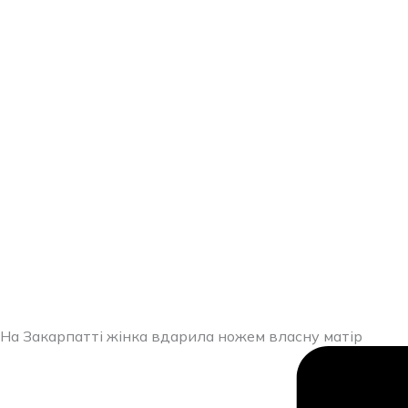
Перейти
до
вмісту
На Закарпатті жінка вдарила ножем власну матір