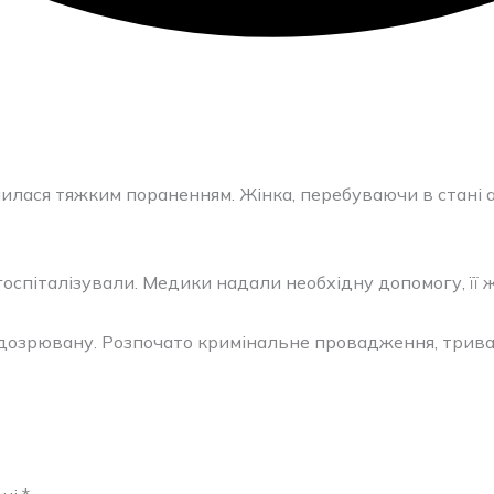
шилася тяжким пораненням. Жінка, перебуваючи в стані а
спіталізували. Медики надали необхідну допомогу, її ж
дозрювану. Розпочато кримінальне провадження, триває