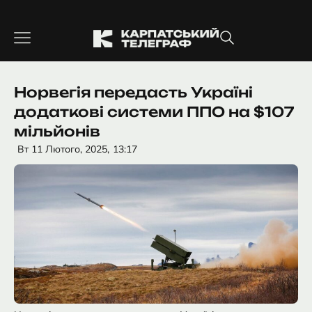
Перейти
до
вмісту
Норвегія передасть Україні
додаткові системи ППО на $107
мільйонів
Вт 11 Лютого, 2025,
13:17