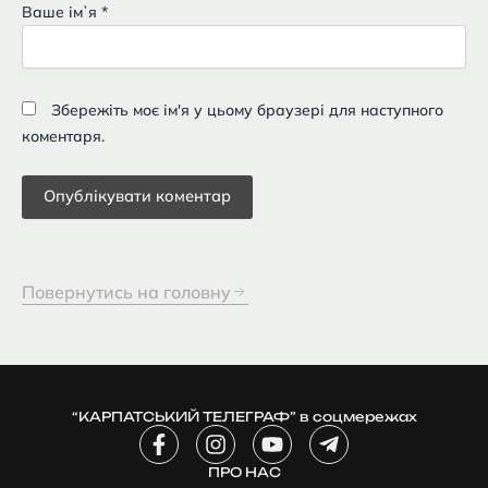
Ваше імʼя
*
Збережіть моє ім'я у цьому браузері для наступного
коментаря.
Повернутись на головну
“КАРПАТСЬКИЙ ТЕЛЕГРАФ” в соцмережах
F
I
Y
T
a
n
o
e
c
ПРО НАС
s
u
l