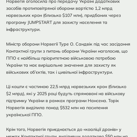
Норвегія оголосила про передачу Україні додаткових
засобів протиповітряної оборони вартістю 1,2 млрд
норвезьких крон (близько $107 млн), придбаних через
програму JUMPSTART для захисту населення та
інфраструктури.
Міністр оборони Норвегії Туре О. Сандвік під час засідання
Контактної групи з питань оборони України наголосив, що
ППО є найбільш пріоритетною військовою потребою
України та має вирішальне значення для захисту як
військових об’єктів, так і цивільної інфраструктури.
Ці кошти є частиною 22,5 млрд норвезьких крон (близько
$2 млрд), які у 2025 році будуть спрямовані на військову
підтримку України в рамках програми Нансена. Торік
Норвегія виділила понад $532 млн на посилення
української ППО.
Крім того, Норвегія приєднається до «коаліції дронів» у
межах Контактної групи, виділивши додатково $50 млн на