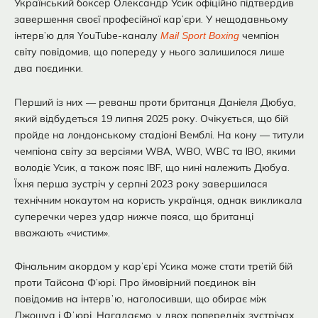
Український боксер Олександр Усик офіційно підтвердив
завершення своєї професійної кар’єри. У нещодавньому
інтерв’ю для YouTube-каналу
чемпіон
Mail Sport Boxing
світу повідомив, що попереду у нього залишилося лише
два поєдинки.
Перший із них — реванш проти британця Даніеля Дюбуа,
який відбудеться 19 липня 2025 року. Очікується, що бій
пройде на лондонському стадіоні Вемблі. На кону — титули
чемпіона світу за версіями WBA, WBO, WBC та IBO, якими
володіє Усик, а також пояс IBF, що нині належить Дюбуа.
Їхня перша зустріч у серпні 2023 року завершилася
технічним нокаутом на користь українця, однак викликала
суперечки через удар нижче пояса, що британці
вважають «чистим».
Фінальним акордом у кар’єрі Усика може стати третій бій
проти Тайсона Ф’юрі. Про ймовірний поєдинок він
повідомив на інтервʼю, наголосивши, що обирає між
Джошуа і Фʼюрі. Нагадаємо, у двох попередніх зустрічах