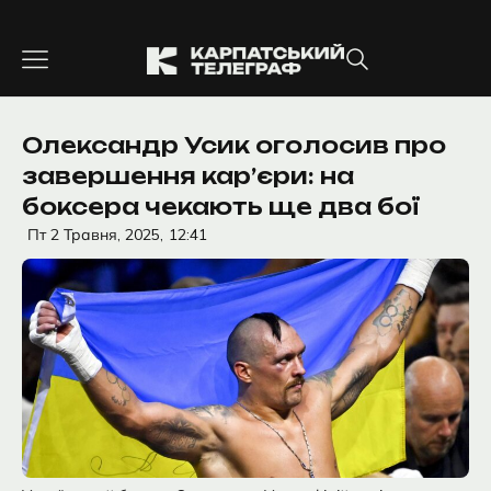
Перейти
до
вмісту
Олександр Усик оголосив про
завершення кар’єри: на
боксера чекають ще два бої
Пт 2 Травня, 2025,
12:41