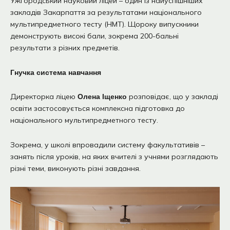
Ужгородський науковий ліцей – один із найуспішніших
закладів Закарпаття за результатами національного
мультипредметного тесту (НМТ). Щороку випускники
демонструють високі бали, зокрема 200-бальні
результати з різних предметів.
Гнучка система навчання
Директорка ліцею
розповідає, що у закладі
Олена Іщенко
освіти застосовується комплексна підготовка до
національного мультипредметного тесту.
Зокрема, у школі впровадили систему факультативів –
занять після уроків, на яких вчителі з учнями розглядають
різні теми, виконують різні завдання.