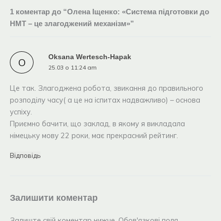
1 коментар до “Олена Іщенко: «Система підготовки до
НМТ – це злагоджений механізм»”
Oksana Wertesch-Hapak
O
25.03 о 11:24 am
Це так. Злагоджена робота, звикання до правильного
розподілу часу( а це на іспитах надважливо) – основа
успіху.
Приємно бачити, що заклад, в якому я викладала
німецьку мову 22 роки, має прекрасний рейтинг.
Відповідь
Залишити коментар
Залиште свій коментар нижче. Обов'язкові поля