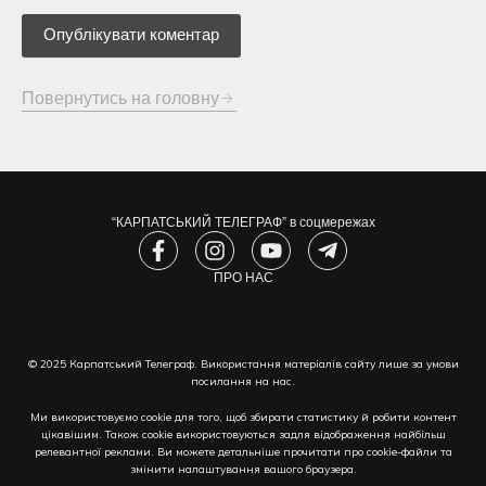
Повернутись на головну
“КАРПАТСЬКИЙ ТЕЛЕГРАФ” в соцмережах
F
I
Y
T
a
n
o
e
c
s
ПРО НАС
u
l
e
t
t
e
b
a
u
g
o
g
b
r
© 2025 Карпатський Телеграф. Використання матеріалів сайту лише за умови
o
r
e
a
посилання на нас.
k
a
m
-
m
-
Ми використовуємо cookie для того, щоб збирати статистику й робити контент
f
p
цікавішим. Також cookie використовуються задля відображення найбільш
l
релевантної реклами. Ви можете детальніше прочитати про cookie-файли та
змінити налаштування вашого браузера.
a