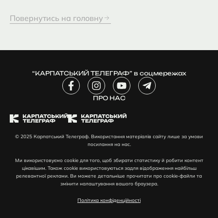
Повернутись на головну
“КАРПАТСЬКИЙ ТЕЛЕГРАФ” в соцмережах
F
I
Y
T
a
n
o
e
c
ПРО НАС
s
u
l
e
t
t
e
b
a
u
g
o
g
b
r
© 2025 Карпатський Телеграф. Використання матеріалів сайту лише за умови
o
r
e
a
посилання на нас.
k
a
m
-
m
-
Ми використовуємо cookie для того, щоб збирати статистику й робити контент
f
p
цікавішим. Також cookie використовуються задля відображення найбільш
l
релевантної реклами. Ви можете детальніше прочитати про cookie-файли та
змінити налаштування вашого браузера.
a
n
Політика конфіденційності
e