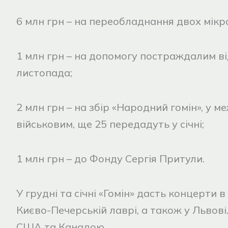
6 млн грн – на переобладнання двох мікр
1 млн грн – на допомогу постраждалим в
листопада;
2 млн грн – на збір «Народний гомін», у 
військовим, ще 25 передадуть у січні;
1 млн грн – до Фонду Сергія Притули.
У грудні та січні «Гомін» дасть концерти в
Києво-Печерській лаврі, а також у Львові
США та Канадою.