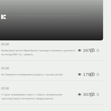
У Перечині відкрили першу крафтову пивоварню Copper Fox
05.08
267
0
Важкохворі жителі Мукачівської громади отримають допомогу
на понад 980 тис. гривень
05.08
179
0
На Закарпаття евакуювали родину з трьома дітьми
05.08
307
0
У горах травмувався турист з Одеси: рятувальники
транспортували потерпілого квадроциклом