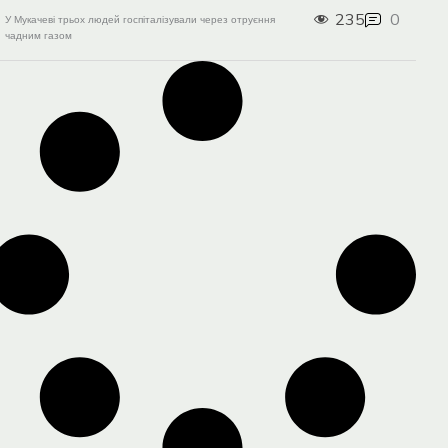
235
0
У Мукачеві трьох людей госпіталізували через отруєння
чадним газом