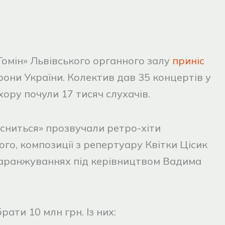
Гомін» Львівського органного залу
приніс
рони України. Колектив дав 35 концертів у
хору почули 17 тисяч слухачів.
 сниться» прозвучали ретро-хіти
го, композиції з репертуару Квітки Цісик
 аранжуваннях під керівництвом Вадима
рати 10 млн грн. Із них: