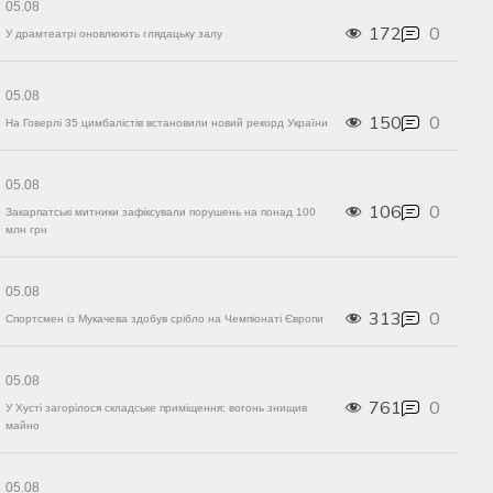
05.08
172
0
У драмтеатрі оновлюють глядацьку залу
05.08
150
0
На Говерлі 35 цимбалістів встановили новий рекорд України
05.08
106
0
Закарпатські митники зафіксували порушень на понад 100
млн грн
05.08
313
0
Спортсмен із Мукачева здобув срібло на Чемпіонаті Європи
05.08
761
0
У Хусті загорілося складське приміщення: вогонь знищив
майно
05.08