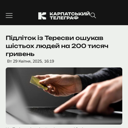
Перейти
до
вмісту
Підліток із Тересви ошукав
шістьох людей на 200 тисяч
гривень
Вт 29 Квітня, 2025,
16:19