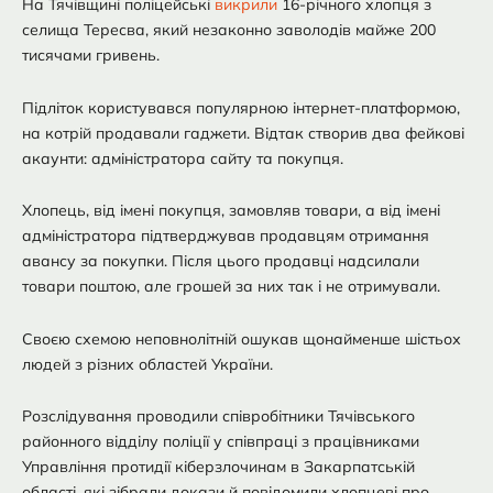
На Тячівщині поліцейські
викрили
16-річного хлопця з
селища Тересва, який незаконно заволодів майже 200
тисячами гривень.
Підліток користувався популярною інтернет-платформою,
на котрій продавали гаджети. Відтак створив два фейкові
акаунти: адміністратора сайту та покупця.
Хлопець, від імені покупця, замовляв товари, а від імені
адміністратора підтверджував продавцям отримання
авансу за покупки. Після цього продавці надсилали
товари поштою, але грошей за них так і не отримували.
Своєю схемою неповнолітній ошукав щонайменше шістьох
людей з різних областей України.
Розслідування проводили співробітники Тячівського
районного відділу поліції у співпраці з працівниками
Управління протидії кіберзлочинам в Закарпатській
області, які зібрали докази й повідомили хлопцеві про