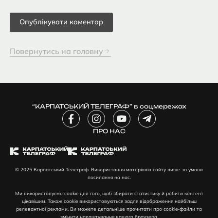
Повернутись на головну
“КАРПАТСЬКИЙ ТЕЛЕГРАФ” в соцмережах
F
I
Y
T
a
n
o
e
c
ПРО НАС
s
u
l
e
t
t
e
b
a
u
g
o
g
b
r
© 2025 Карпатський Телеграф. Використання матеріалів сайту лише за умови
o
r
e
a
посилання на нас.
k
a
m
-
m
-
Ми використовуємо cookie для того, щоб збирати статистику й робити контент
f
p
цікавішим. Також cookie використовуються задля відображення найбільш
l
релевантної реклами. Ви можете детальніше прочитати про cookie-файли та
змінити налаштування вашого браузера.