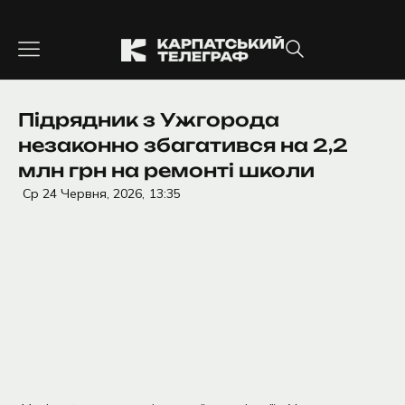
Перейти
до
вмісту
Підрядник з Ужгорода
незаконно збагатився на 2,2
млн грн на ремонті школи
Ср 24 Червня, 2026,
13:35