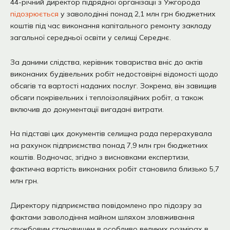
44-річний директор підрядної організації з Ужгорода
підозрюється
у заволодінні понад 2,1 млн грн бюджетних
коштів під час виконання капітального ремонту закладу
загальної середньої освіти у селищі Середнє.
За даними слідства, керівник товариства вніс до актів
виконаних будівельних робіт недостовірні відомості щодо
обсягів та вартості наданих послуг. Зокрема, він завищив
обсяги покрівельних і теплоізоляційних робіт, а також
включив до документації вигадані витрати.
На підставі цих документів селищна рада перерахувала
на рахунок підприємства понад 7,9 млн грн бюджетних
коштів. Водночас, згідно з висновками експертизи,
фактична вартість виконаних робіт становила близько 5,7
млн грн.
Директору підприємства повідомлено про підозру за
фактами заволодіння майном шляхом зловживання
службовим становищем в особливо великих розмірах в