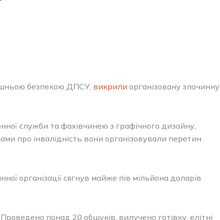
трішньою безпекою ДПСУ,
викрили
організовану злочинну
онної служби та фахівчинею з графічного дизайну,
ками про інвалідність вони організовували перетин
ної організації сягнув майже пів мільйона доларів
Проведено понад 20 обшуків, вилучено готівку, елітні