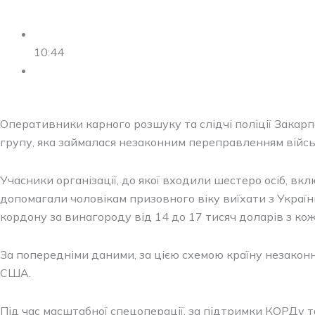
10:44
Оперативники карного розшуку та слідчі поліції Закар
групу, яка займалася незаконним переправленням військ
Учасники організації, до якої входили шестеро осіб, 
допомагали чоловікам призовного віку виїхати з Україн
кордону за винагороду від 14 до 17 тисяч доларів з кож
За попередніми даними, за цією схемою країну незаконн
США.
Під час масштабної спецоперації, за підтримки КОРДу т