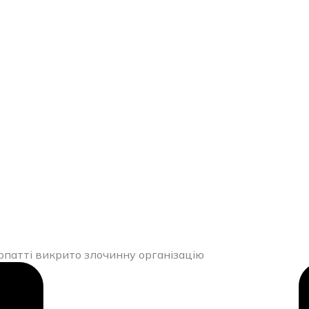
арпатті викрито злочинну організацію