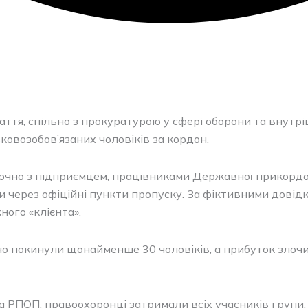
паття, спільно з прокуратурою у сфері оборони та вну
овозобов’язаних чоловіків за кордон.
включно з підприємцем, працівниками Державної прикорд
и через офіційні пункти пропуску. За фіктивними довід
ного «клієнта».
о покинули щонайменше 30 чоловіків, а прибуток злочин
а РПОП, правоохоронці затримали всіх учасників групи. 