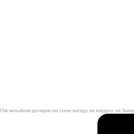
Перейти
до
вмісту
Пів мільйона доларів на схемі виїзду за кордон: на Зак