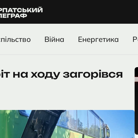
пільство
Війна
Енергетика
Р
т на ходу загорівся