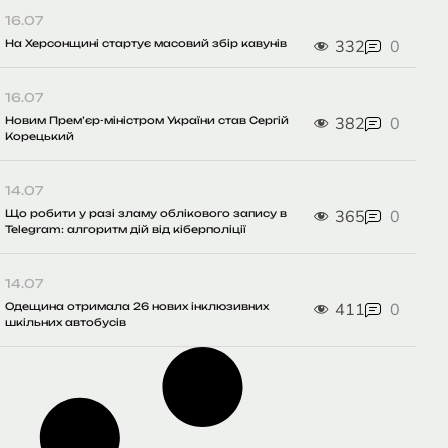
16.07
332
0
На Херсонщині стартує масовий збір кавунів
16.07
382
0
Новим Прем’єр-міністром України став Сергій
Корецький
14.07
365
0
Що робити у разі зламу облікового запису в
Telegram: алгоритм дій від кіберполіції
14.07
411
0
Одещина отримала 26 нових інклюзивних
шкільних автобусів