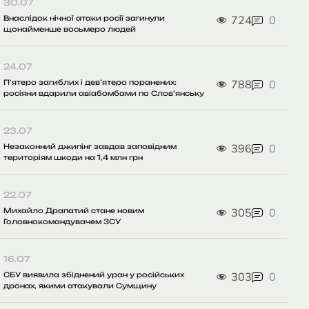
30.07
724
0
Внаслідок нічної атаки росії загинули
щонайменше восьмеро людей
24.07
788
0
П’ятеро загиблих і дев’ятеро поранених:
росіяни вдарили авіабомбами по Слов’янську
23.07
396
0
Незаконний джипінг завдав заповідним
територіям шкоди на 1,4 млн грн
22.07
305
0
Михайло Драпатий стане новим
Головнокомандувачем ЗСУ
16.07
303
0
СБУ виявила збіднений уран у російських
дронах, якими атакували Сумщину