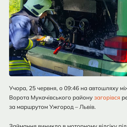
Учора, 25 червня, о 09:46 на автошляху 
Ворота Мукачівського району
загорівся
ре
за маршрутом Ужгород – Львів.
Займання виникло в моторному відсіку під 