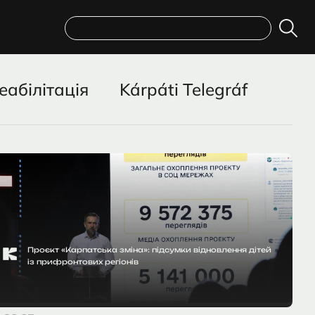
Пошук
еабілітація
Kárpáti Telegráf
Проєкт «Карпатська зміна»: підсумки відновлення дітей
із прифронтових регіонів