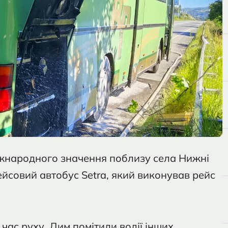
міжнародного значення поблизу села Нижні
йсовий автобус Setra, який виконував рейс
час руху. Дим помітили водії інших