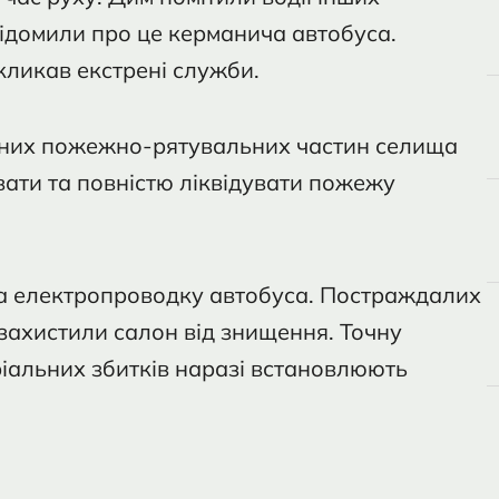
овідомили про це керманича автобуса.
кликав екстрені служби.
авних пожежно-рятувальних частин селища
вати та повністю ліквідувати пожежу
та електропроводку автобуса. Постраждалих
захистили салон від знищення. Точну
іальних збитків наразі встановлюють