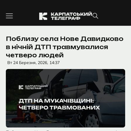
Перейти
до
вмісту
Поблизу села Нове Давидково
в нічній ДТП травмувалися
четверо людей
Вт 24 Березня, 2026,
14:37