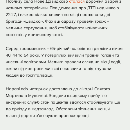
Поблизу села Нове Давидково
сталася
дорожня аварія з
чотирма потерпілими. Повідомлення про ДТП надійшло о
22:27, і вже за кілька хвилин на місці працювали дві
бригади «швидкої». Фахівці одразу провели тріаж –
медичне сортування, щоб стабілізувати найважчих
пацієнтів у критичному стані.
Серед травмованих – 65-річний чоловік та три жінки віком
40, 44 та 54 роки. У потерпілих виявили травми голови та
чисельні політравми. Медики провели огляд на місці події,
взяли під контроль життєві показники та підготували
людей до госпіталізації.
Наразі всіх чотирьох доставлено до лікарні Святого
Мартина в Мукачеві. Завдяки швидкому прибуттю
екстрених служб стан пацієнтів вдалося стабілізувати ще
до приїзду в медзаклад. Обставини зіткнення на цій
ділянці дороги з’ясовують правоохоронці.