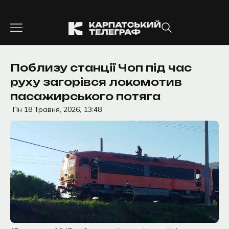
Перейти
до
вмісту
Поблизу станції Чоп під час
руху загорівся локомотив
пасажирського потяга
Пн 18 Травня, 2026,
13:48