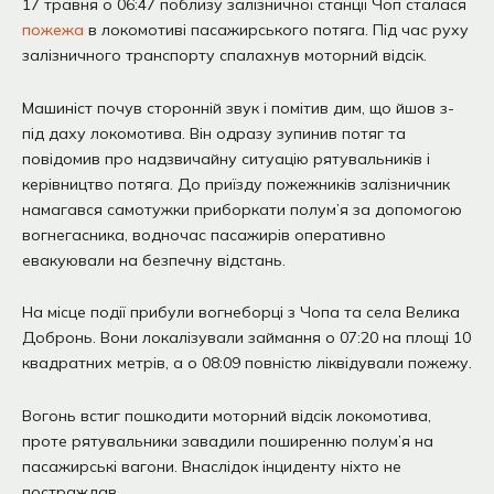
17 травня о 06:47 поблизу залізничної станції Чоп сталася
пожежа
в локомотиві пасажирського потяга. Під час руху
залізничного транспорту спалахнув моторний відсік.
Машиніст почув сторонній звук і помітив дим, що йшов з-
під даху локомотива. Він одразу зупинив потяг та
повідомив про надзвичайну ситуацію рятувальників і
керівництво потяга. До приїзду пожежників залізничник
намагався самотужки приборкати полум’я за допомогою
вогнегасника, водночас пасажирів оперативно
евакуювали на безпечну відстань.
На місце події прибули вогнеборці з Чопа та села Велика
Добронь. Вони локалізували займання о 07:20 на площі 10
квадратних метрів, а о 08:09 повністю ліквідували пожежу.
Вогонь встиг пошкодити моторний відсік локомотива,
проте рятувальники завадили поширенню полум’я на
пасажирські вагони. Внаслідок інциденту ніхто не
постраждав.