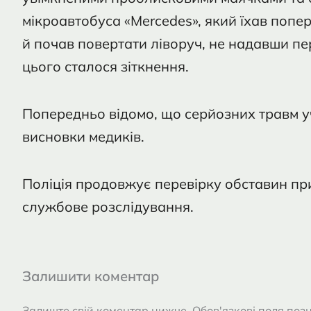
мікроавтобуса «Mercedes», який їхав попе
й почав повертати ліворуч, не надавши пе
цього сталося зіткнення.
Попередньо відомо, що серйозних травм у
висновки медиків.
Поліція продовжує перевірку обставин пр
службове розслідування.
Залишити коментар
Залиште свій коментар нижче. Обов'язкові поля позн