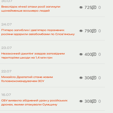
30.07
725
0
Внаслідок нічної атаки росії загинули
щонайменше восьмеро людей
24.07
790
0
П’ятеро загиблих і дев’ятеро поранених:
росіяни вдарили авіабомбами по Слов’янську
23.07
400
0
Незаконний джипінг завдав заповідним
територіям шкоди на 1,4 млн грн
22.07
306
0
Михайло Драпатий стане новим
Головнокомандувачем ЗСУ
16.07
308
0
СБУ виявила збіднений уран у російських
дронах, якими атакували Сумщину