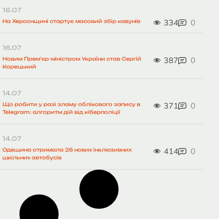
16.07
334
0
На Херсонщині стартує масовий збір кавунів
16.07
387
0
Новим Прем’єр-міністром України став Сергій
Корецький
14.07
371
0
Що робити у разі зламу облікового запису в
Telegram: алгоритм дій від кіберполіції
14.07
414
0
Одещина отримала 26 нових інклюзивних
шкільних автобусів