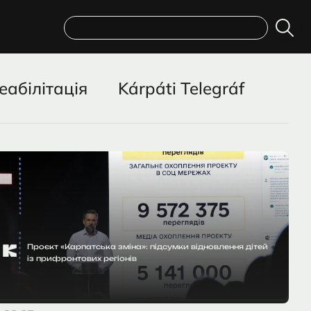
Пошук
еабілітація
Kárpáti Telegráf
Проєкт «Карпатська зміна»: підсумки відновлення дітей
із прифронтових регіонів