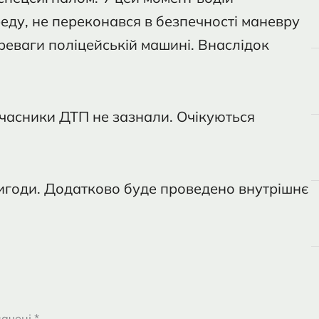
реду, не переконався в безпечності маневру
реваги поліцейській машині. Внаслідок
часники ДТП не зазнали. Очікуються
игоди. Додатково буде проведено внутрішнє
ачені *.