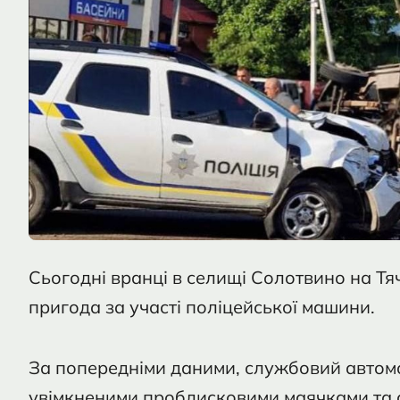
Сьогодні вранці в селищі Солотвино на Тя
пригода за участі поліцейської машини.
За попередніми даними, службовий автомоб
увімкненими проблисковими маячками та с