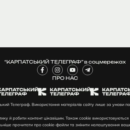
“КАРПАТСЬКИЙ ТЕЛЕГРАФ” в соцмережах
F
I
Y
T
a
n
o
e
c
ПРО НАС
s
u
l
e
t
t
e
b
a
u
g
o
g
b
r
o
r
e
a
ький Телеграф. Використання матеріалів сайту лише за умови по
k
a
m
-
m
-
стику й робити контент цікавішим. Також cookie використовуютьс
f
p
l
ьніше прочитати про cookie-файли та змінити налаштування ваш