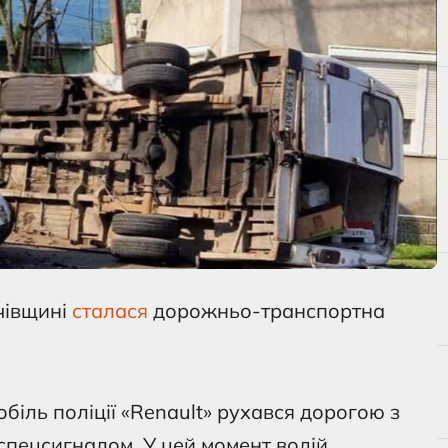
чівщині
сталася
дорожньо-транспортна
іль поліції «Renault» рухався дорогою з
пецсигналом. У цей момент водій