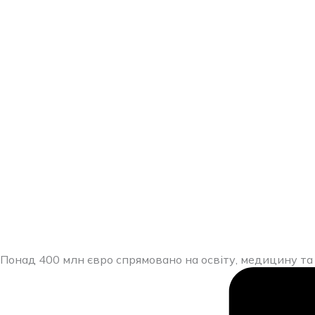
Перейти
до
вмісту
Понад 400 млн євро спрямовано на освіту, медицину т