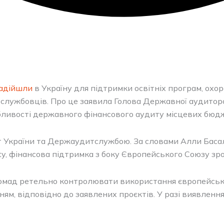
адійшли
в Україну для підтримки освітніх програм, охо
ослужбовців. Про це заявила Голова Державної аудиторс
бливості державного фінансового аудиту місцевих бюдж
іст України та Держаудитслужбою. За словами Алли Баса
ility, фінансова підтримка з боку Європейського Союзу зр
ад ретельно контролювати використання європейських 
ям, відповідно до заявлених проєктів. У разі виявлен