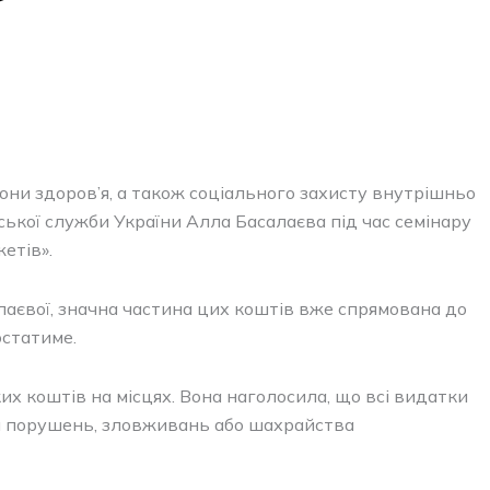
рони здоров’я, а також соціального захисту внутрішньо
ької служби України Алла Басалаєва під час семінару
етів».
лаєвої, значна частина цих коштів вже спрямована до
остатиме.
коштів на місцях. Вона наголосила, що всі видатки
ня порушень, зловживань або шахрайства