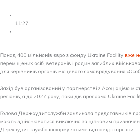
11:27
Понад 400 мільйонів євро з фонду Ukraine Facility
вже н
переміщених осіб, ветеранів і родин загиблих військов
для керівників органів місцевого самоврядування «Осо
Захід був організований у партнерстві з Асоціацією м
регіонів, а до 2027 року, поки діє програма Ukraine Fac
Голова Держаудитслужби закликала представників гром
мають здійснюватися виключно за цільовим призначенн
Держаудитслужба інформуватиме відповідні органи.