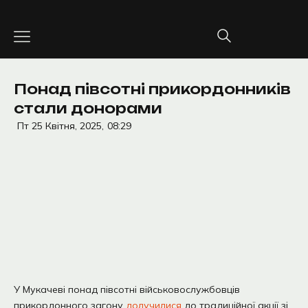
Перейти
до
вмісту
Понад півсотні прикордонників
стали донорами
Пт 25 Квітня, 2025,
08:29
У Мукачеві понад півсотні військовослужбовців
прикордонного загону
долучилися
до традиційної акції зі