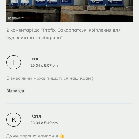
2 коментарі до “Profix: Закарпатські кріплення для
будівництва та оборони”
Іван
І
25.04 о 8:07 pm
Бізнес яким може пишатися наш край )
Відповідь
Катя
К
28.04 о 5:40 pm
Дуже хороша компанія