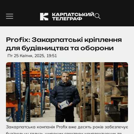
Перейти
до
вмісту
Profix: Закарпатські кріплення
для будівництва та оборони
Пт 25 Квітня, 2025,
19:51
Закарпатська компанія Profix вже десять років забезпечує
будівельну галузь широким спектром комплектуючих та