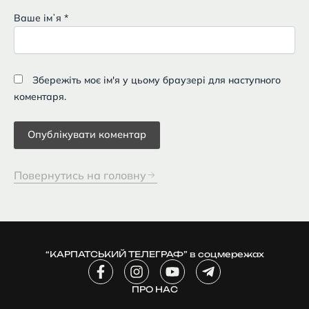
Ваше імʼя
*
Збережіть моє ім'я у цьому браузері для наступного
коментаря.
Повернутись на головну
“КАРПАТСЬКИЙ ТЕЛЕГРАФ” в соцмережах
F
I
Y
T
a
n
o
e
c
ПРО НАС
s
u
l
e
t
t
e