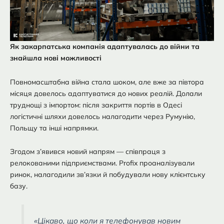
Як закарпатська компанія адаптувалась до війни та
знайшла нові можливості
Повномасштабна війна стала шоком, але вже за півтора
місяця довелось адаптуватися до нових реалій. Долали
труднощі з імпортом: після закриття портів в Одесі
логістичні шляхи довелось налагодити через Румунію,
Польщу та інші напрямки.
Згодом з’явився новий напрям — співпраця з
релокованими підприємствами. Profix проаналізували
ринок, налагодили зв’язки й побудували нову клієнтську
базу.
«Цікаво, що коли я телефонував новим