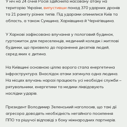
У ніч на 24 січня Росія здійснила масовану атаку на
територію України,
випустивши
понад 370 ударних дронів
та 21 ракету різних типів. Під ударами опинилися Київ та
область, а також Сумщина, Харківщина й Чернігівщина.
У Харкові зафіксовано влучання у пологовий будинок,
гуртожиток для переселенців, медичний коледж і житлові
будинки, що призвело до поранення десятків людей,
серед яких є дитина.
На Київщині основною ціллю ворога стала енергетична
інфраструктура. Внаслідок атаки загинула одна людина.
На місцях влучань наразі працюють усі необхідні служби –
рятувальники, енергетики та медики ліквідовують
наслідки ударів.
Президент Володимир Зеленський наголосив, що такі дії
агресора доводять необхідність негайного посилення
ППО та рішучої відповіді з боку міжнародних партнерів.