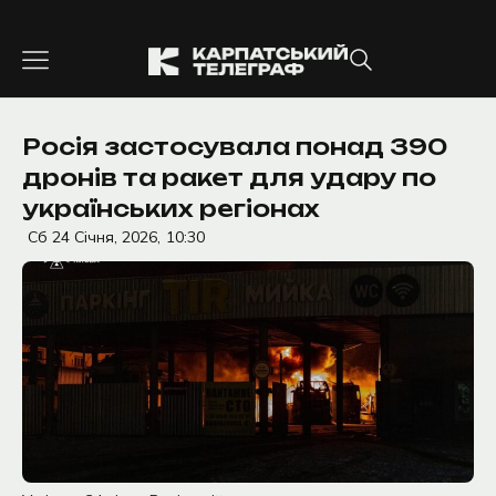
Перейти
до
вмісту
Росія застосувала понад 390
дронів та ракет для удару по
українських регіонах
Сб 24 Січня, 2026,
10:30