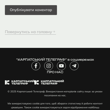
Повернутись на головну
“КАРПАТСЬКИЙ ТЕЛЕГРАФ” в соцмережах
F
I
Y
T
a
n
o
e
c
ПРО НАС
s
u
l
e
t
t
e
b
a
u
g
o
g
b
r
© 2025 Карпатський Телеграф. Використання матеріалів сайту лише за умови
o
r
e
a
посилання на нас.
k
a
m
-
m
-
Ми використовуємо cookie для того, щоб збирати статистику й робити контент
f
p
цікавішим. Також cookie використовуються задля відображення найбільш