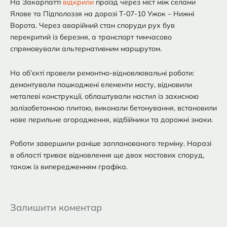
На Закарпатті
відкрили
проїзд через міст між селами
Ялове та Підполоззя на дорозі Т-07-10 Ужок – Нижні
Ворота. Через аварійний стан споруди рух був
перекритий із березня, а транспорт тимчасово
спрямовували альтернативним маршрутом.
На об’єкті провели ремонтно-відновлювальні роботи:
демонтували пошкоджені елементи мосту, відновили
металеві конструкції, облаштували настил із захисною
залізобетонною плитою, виконали бетонування, встановили
нове перильне огородження, відбійники та дорожні знаки.
Роботи завершили раніше запланованого терміну. Наразі
в області триває відновлення ще двох мостових споруд,
також із випередженням графіка.
Залишити коментар