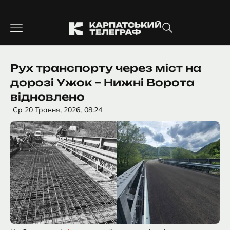
Перейти
до
вмісту
Рух транспорту через міст на
дорозі Ужок – Нижні Ворота
відновлено
Ср 20 Травня, 2026,
08:24