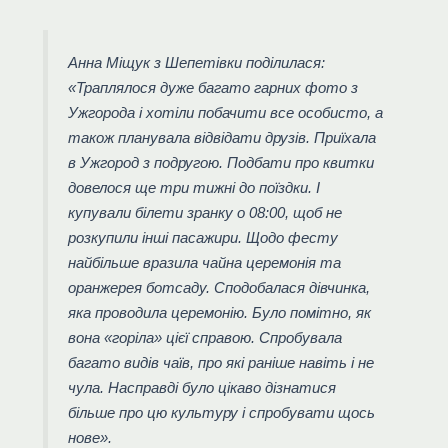
Анна Міщук з Шепетівки поділилася:
«Траплялося дуже багато гарних фото з
Ужгорода і хотіли побачити все особисто, а
також планувала відвідати друзів. Приїхала
в Ужгород з подругою. Подбати про квитки
довелося ще три тижні до поїздки. І
купували білети зранку о 08:00, щоб не
розкупили інші пасажири. Щодо фесту
найбільше вразила чайна церемонія та
оранжерея ботсаду. Сподобалася дівчинка,
яка проводила церемонію. Було помітно, як
вона «горіла» цієї справою. Спробувала
багато видів чаїв, про які раніше навіть і не
чула. Насправді було цікаво дізнатися
більше про цю культуру і спробувати щось
нове».