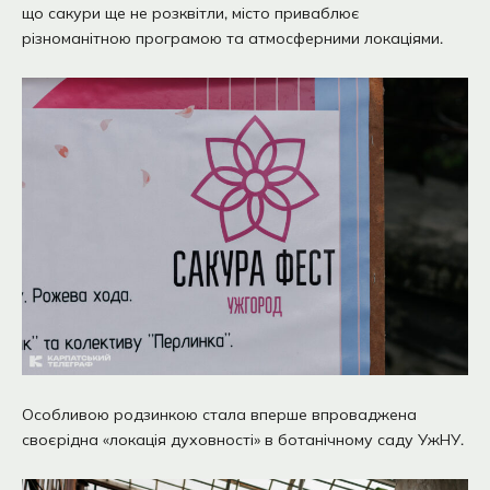
що сакури ще не розквітли, місто приваблює
різноманітною програмою та атмосферними локаціями.
Особливою родзинкою стала вперше впроваджена
своєрідна «локація духовності» в ботанічному саду УжНУ.