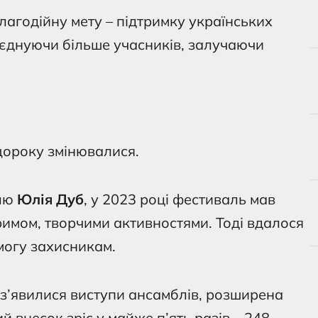
лагодійну мету – підтримку українських
’єднуючи більше учасників, залучаючи
щороку змінювалися.
алю
Юлія Дуб
, у 2023 році фестиваль мав
имом, творчими активностями. Тоді вдалося
могу захисникам.
: з’явилися виступи ансамблів, розширена
 внесок зріс у майже п’ять разів – 248