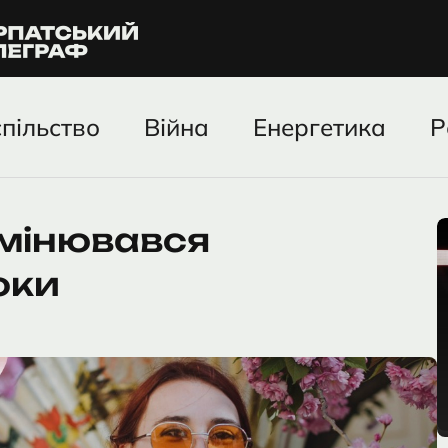
пільство
Війна
Енергетика
Р
змінювався
оки