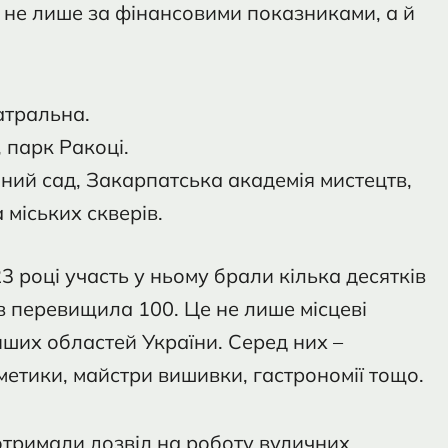
не лише за фінансовими показниками, а й
атральна.
 парк Ракоці.
чний сад, Закарпатська академія мистецтв,
 міських скверів.
 році участь у ньому брали кілька десятків
ів перевищила 100. Це не лише місцеві
нших областей України. Серед них –
етики, майстри вишивки, гастрономії тощо.
отримали дозвіл на роботу вуличних