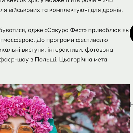
ля військових та комплектуючі для дронів.
буватися, адже «Сакура Фест» приваблює як
 атмосферою. До програми фестивалю
окальні виступи, інтерактиви, фотозона
 фаєр-шоу з Польщі. Цьогорічна мета