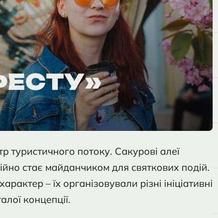
 туристичного потоку. Сакурові алеї
ційно стає майданчиком для святкових подій.
арактер – їх організовували різні ініціативні
алої концепції.