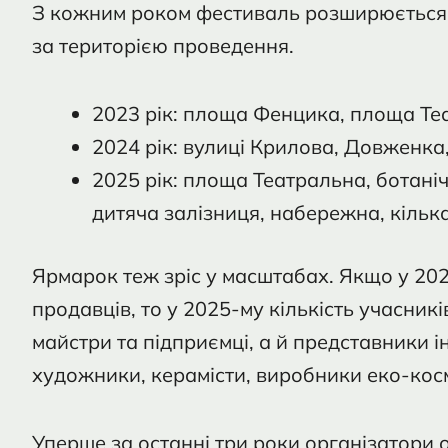
З кожним роком фестиваль розширюється 
за територією проведення.
2023 рік: площа Фенцика, площа Те
2024 рік: вулиці Крилова, Довженка,
2025 рік: площа Театральна, ботані
дитяча залізниця, набережна, кілька
Ярмарок теж зріс у масштабах. Якщо у 2023
продавців, то у 2025-му кількість учасник
майстри та підприємці, а й представники і
художники, керамісти, виробники еко-косм
Уперше за останні три роки організатори 