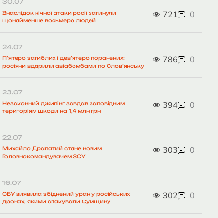
30.07
721
0
Внаслідок нічної атаки росії загинули
щонайменше восьмеро людей
24.07
786
0
П’ятеро загиблих і дев’ятеро поранених:
росіяни вдарили авіабомбами по Слов’янську
23.07
394
0
Незаконний джипінг завдав заповідним
територіям шкоди на 1,4 млн грн
22.07
303
0
Михайло Драпатий стане новим
Головнокомандувачем ЗСУ
16.07
302
0
СБУ виявила збіднений уран у російських
дронах, якими атакували Сумщину