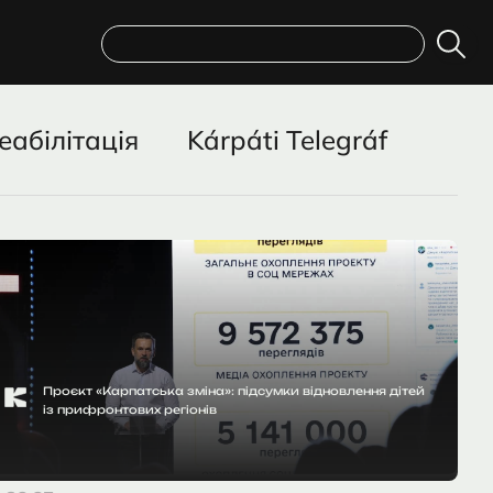
Пошук
еабілітація
Kárpáti Telegráf
Проєкт «Карпатська зміна»: підсумки відновлення дітей
із прифронтових регіонів