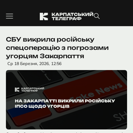
Перейти
до
вмісту
СБУ викрила російську
спецоперацію з погрозами
угорцям Закарпаття
Ср 18 Березня, 2026,
12:56