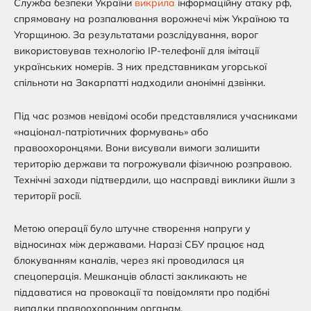
Служба безпеки України
викрила
інформаційну атаку рф,
спрямовану на розпалювання ворожнечі між Україною та
Угорщиною. За результатами розслідування, ворог
використовував технологію IP-телефонії для імітації
українських номерів. З них представникам угорської
спільноти на Закарпатті надходили анонімні дзвінки.
Під час розмов невідомі особи представлялися учасниками
«націонал-патріотичних формувань» або
правоохоронцями. Вони висували вимоги залишити
територію держави та погрожували фізичною розправою.
Технічні заходи підтвердили, що насправді виклики йшли з
території росії.
Метою операції було штучне створення напруги у
відносинах між державами. Наразі СБУ працює над
блокуванням каналів, через які проводилася ця
спецоперація. Мешканців області закликають не
піддаватися на провокації та повідомляти про подібні
випадки правоохоронним органам.