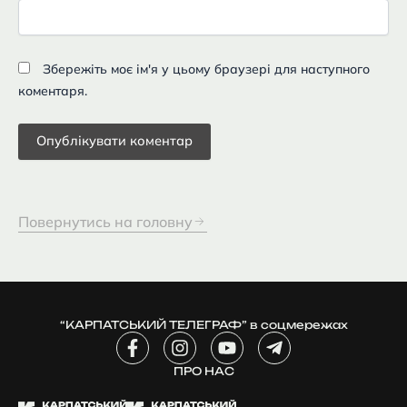
Збережіть моє ім'я у цьому браузері для наступного
коментаря.
Повернутись на головну
“КАРПАТСЬКИЙ ТЕЛЕГРАФ” в соцмережах
F
I
Y
T
a
n
o
e
c
ПРО НАС
s
u
l
e
t
t
e