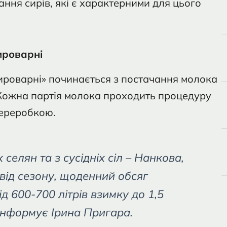
ання сирів, які є характерними для цього
ироварні
ироварні» починається з постачання молока
. Кожна партія молока проходить процедуру
переробкою.
елян та з сусідніх сіл – Нанкова,
від сезону, щоденний обсяг
 600-700 літрів взимку до 1,5
– інформує Ірина Пригара.