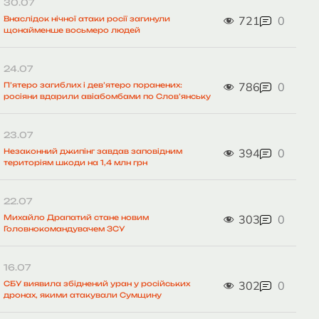
30.07
721
0
Внаслідок нічної атаки росії загинули
щонайменше восьмеро людей
24.07
786
0
П’ятеро загиблих і дев’ятеро поранених:
росіяни вдарили авіабомбами по Слов’янську
23.07
394
0
Незаконний джипінг завдав заповідним
територіям шкоди на 1,4 млн грн
22.07
303
0
Михайло Драпатий стане новим
Головнокомандувачем ЗСУ
16.07
302
0
СБУ виявила збіднений уран у російських
дронах, якими атакували Сумщину