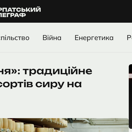
пільство
Війна
Енергетика
Р
я»: традиційне
ортів сиру на