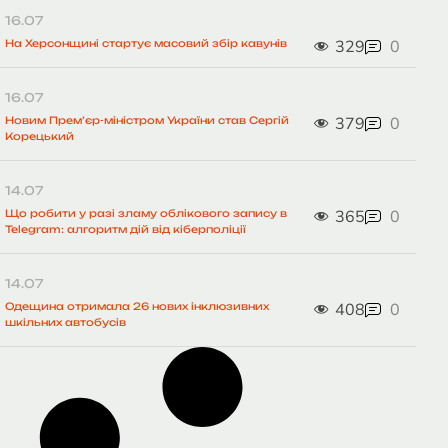
16.07
329
0
На Херсонщині стартує масовий збір кавунів
16.07
379
0
Новим Прем’єр-міністром України став Сергій
Корецький
14.07
365
0
Що робити у разі зламу облікового запису в
Telegram: алгоритм дій від кіберполіції
14.07
408
0
Одещина отримала 26 нових інклюзивних
шкільних автобусів