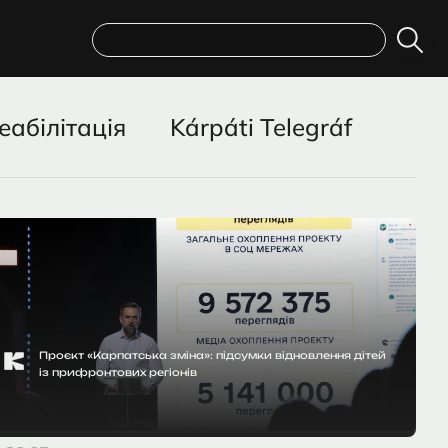
Пошук
еабілітація
Kárpáti Telegráf
Проєкт «Карпатська зміна»: підсумки відновлення дітей
із прифронтових регіонів