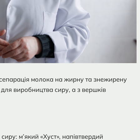
 сепарація молока на жирну та знежирену
для виробництва сиру, а з вершків
сиру: м’який «Хуст», напівтвердий