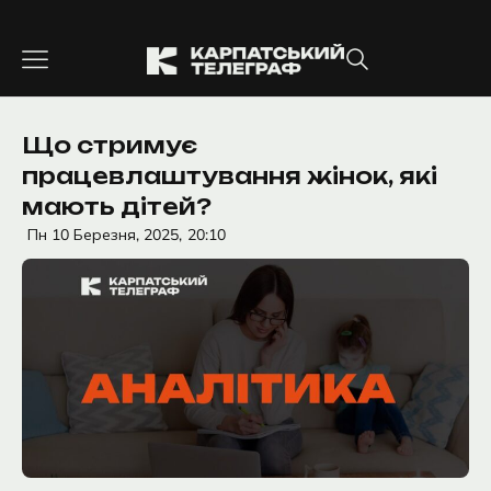
Перейти
до
вмісту
Що стримує
працевлаштування жінок, які
мають дітей?
Пн 10 Березня, 2025,
20:10