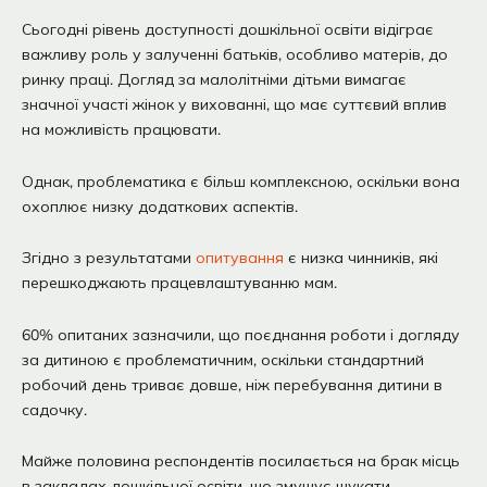
Сьогодні рівень доступності дошкільної освіти відіграє
важливу роль у залученні батьків, особливо матерів, до
ринку праці. Догляд за малолітніми дітьми вимагає
значної участі жінок у вихованні, що має суттєвий вплив
на можливість працювати.
Однак, проблематика є більш комплексною, оскільки вона
охоплює низку додаткових аспектів.
Згідно з результатами
опитування
є низка чинників, які
перешкоджають працевлаштуванню мам.
60% опитаних зазначили, що поєднання роботи і догляду
за дитиною є проблематичним, оскільки стандартний
робочий день триває довше, ніж перебування дитини в
садочку.
Майже половина респондентів посилається на брак місць
в закладах дошкільної освіти, що змушує шукати