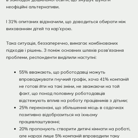
неофіційні альтернативи.
І 31% опитаних відзначили, що доводиться обирати між
вихованням дітей та кар’єрою.
Така ситуація, беззаперечно, вимагає комбінованих
підходів і рішень. З поміж основних шляхів розв’язання
проблеми, респонденти виділили наступні:
55% вважають, що роботодавці можуть
впроваджувати гнучкий графік, хоча 41% компаній
не готові йти на такі зміни, не зважаючи на той
факт, що понад половину роботодавців
відстежують вплив на роботу працівників з дітьми;
25% переконані, що збільшення місць в садочках
позитивно відобразиться на їхньому
працевлаштуванні;
20% пропонують створити дитячі кімнати на роботі,
але наразі лише 5% компаній впровадили таку