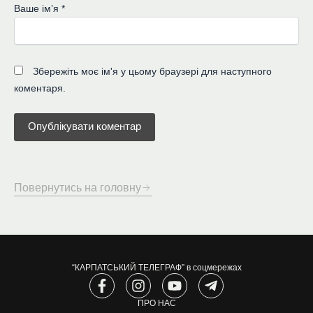
Ваше імʼя
*
Збережіть моє ім'я у цьому браузері для наступного
коментаря.
Повернутись на головну
“КАРПАТСЬКИЙ ТЕЛЕГРАФ” в соцмережах
F
I
Y
T
a
n
o
e
c
s
ПРО НАС
u
l