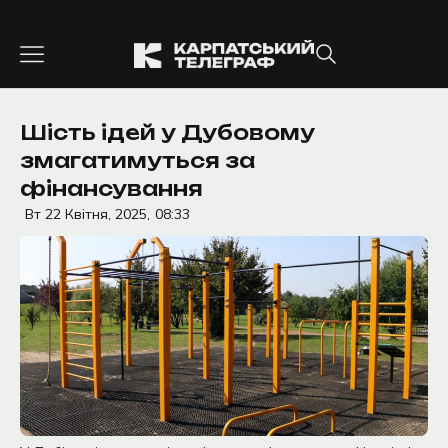
Перейти
до
вмісту
Шість ідей у Дубовому
змагатимуться за
фінансування
Вт 22 Квітня, 2025,
08:33