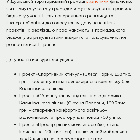
У Дубівській територіальній громаді
визначили
фіналістів,
які візьмуть участь у громадському голосуванні в рамках
бюджету участі. Після попереднього розгляду та
експертної оцінки до голосування допущено шість
проєктів. Їх реалізацію профінансують із громадського
бюджету за результатами відкритого голосування, яке
розпочнеться 1 травня.
До участі в конкурсі допущено:
Проєкт «Спортивний стимул» (Олеся Рарич, 198 тис.
грн) – облаштування тренажерного комплексу біля
Калинівського ліцею.
Проєкт «Облаштування внутрішнього дворика
Калинівського ліцею» (Оксана Попович, 199,5 тис.
грн) – створення комфортного освітньо-
відпочинкового простору для понад 700 учнів.
Проєкт «Простір рівних можливостей» (Тетяна
Івачевська, 200 тис. грн) – інклюзивний майданчик
для Калинівського ресурсного центру.