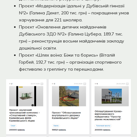
Проєкт «Модернізація їдальні у Дубівській гімназії
№2» (Галина Декет, 200 тис. грн) – покращення умов
харчування для 221 школяра.
Проєкт «Оновлення дитячих майданчиків
Дубівського ЗДО №2» (Галина Цубера, 189,7 тис.
грн) – реконструкція восьми майданчиків закладу
дошкільної освіти.
Проєкт «Шлях воїна: Біжи та борись» (Віталій
Горбей, 192,7 тис. грн) – організація спортивного
фестивалю з греплінгу та перешкодами.