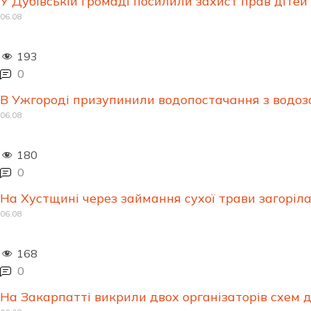
У Дубівській громаді посилили захист прав дітей
06.08
193
0
В Ужгороді призупинили водопостачання з водоз
06.08
180
0
На Хустщині через займання сухої трави загоріл
06.08
168
0
На Закарпатті викрили двох організаторів схем 