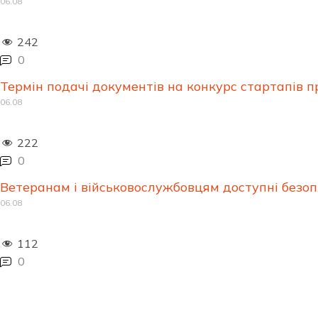
06.08
242
0
Термін подачі документів на конкурс стартапів 
06.08
222
0
Ветеранам і військовослужбовцям доступні безоп
06.08
112
0