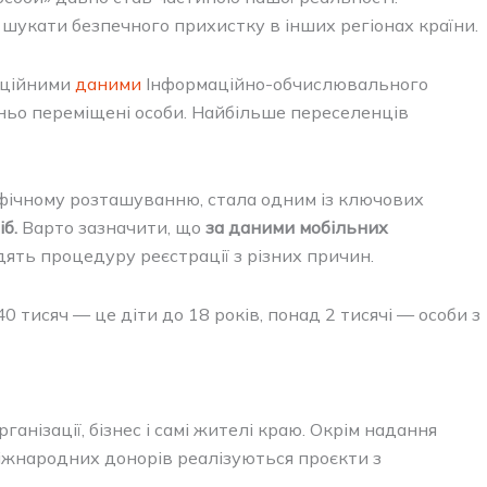
а шукати безпечного прихистку в інших регіонах країни.
фіційними
даними
Інформаційно-обчислювального
шньо переміщені особи. Найбільше переселенців
афічному розташуванню, стала одним із ключових
б.
Варто зазначити, що
за даними мобільних
ять процедуру реєстрації з різних причин.
 тисяч — це діти до 18 років, понад 2 тисячі — особи з
нізації, бізнес і самі жителі краю. Окрім надання
іжнародних донорів реалізуються проєкти з