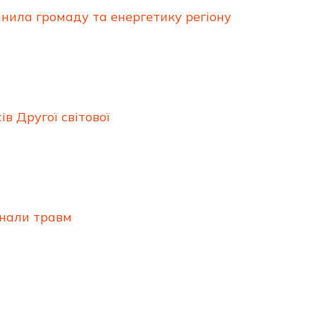
інила громаду та енергетику регіону
в Другої світової
знали травм