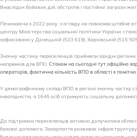
Внаслідок бойових дій, обстрілів і постійної загрози ж
Починаючи з 2022 року, з огляду на повномасштабне вто
центру Міністерства соціальної політики України, стан
зафіксовано у Донецькій (523 619), Харківській (515 50
Значну частину переселенців прийняли західні регіони
напрямків для ВПО.
Станом на сьогодні тут офіційно з
операторів, фактична кількість ВПО в області є помітн
У демографічному складі ВПО в регіоні значну частку ст
інвалідністю, а 1645 осіб отримують соціальну допомог
До підтримки переселенців активно долучилися обласна й
базової допомоги, Закарпаття розвиває інфраструктур
будівництва модульного житла, ремонту комунальних б