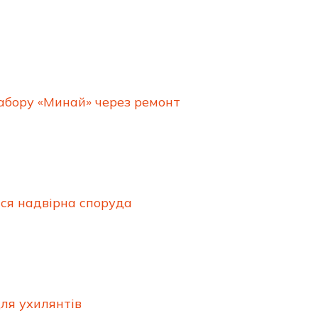
абору «Минай» через ремонт
ася надвірна споруда
для ухилянтів