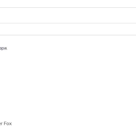
аря.
r Fox