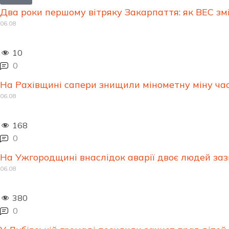
Два роки першому вітряку Закарпаття: як ВЕС зм
06.08
10
0
На Рахівщині сапери знищили мінометну міну часі
06.08
168
0
На Ужгородщині внаслідок аварії двоє людей за
06.08
380
0