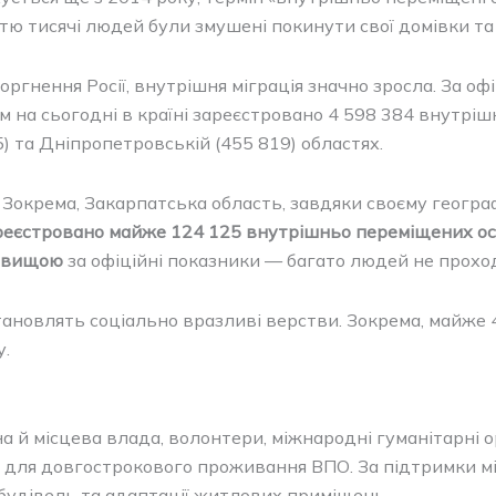
иттю тисячі людей були змушені покинути свої домівки т
ргнення Росії, внутрішня міграція значно зросла. За о
ом на сьогодні в країні зареєстровано 4 598 384 внутрі
5) та Дніпропетровській (455 819) областях.
. Зокрема, Закарпатська область, завдяки своєму геогр
ареєстровано майже 124 125 внутрішньо переміщених осі
о вищою
за офіційні показники — багато людей не проход
ановлять соціально вразливі верстви. Зокрема, майже 40
у.
 місцева влада, волонтери, міжнародні гуманітарні орга
у для довгострокового проживання ВПО. За підтримки м
удівель та адаптації житлових приміщень.