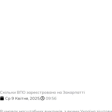
Перейти
до
вмісту
Скільки ВПО зареєстровано на Закарпатті
Ср 9 Квітня, 2025,
09:56
В умовах масштабних викликів, з якими Україна зіштовх