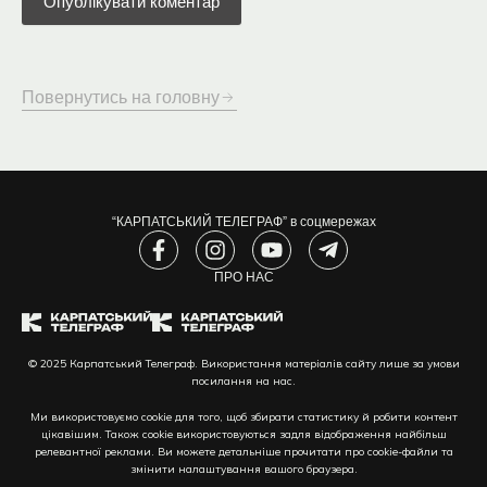
Повернутись на головну
“КАРПАТСЬКИЙ ТЕЛЕГРАФ” в соцмережах
F
I
Y
T
a
n
o
e
c
s
ПРО НАС
u
l
e
t
t
e
b
a
u
g
o
g
b
r
© 2025 Карпатський Телеграф. Використання матеріалів сайту лише за умови
o
r
e
a
посилання на нас.
k
a
m
-
m
-
Ми використовуємо cookie для того, щоб збирати статистику й робити контент
f
p
цікавішим. Також cookie використовуються задля відображення найбільш
l
релевантної реклами. Ви можете детальніше прочитати про cookie-файли та
змінити налаштування вашого браузера.
a