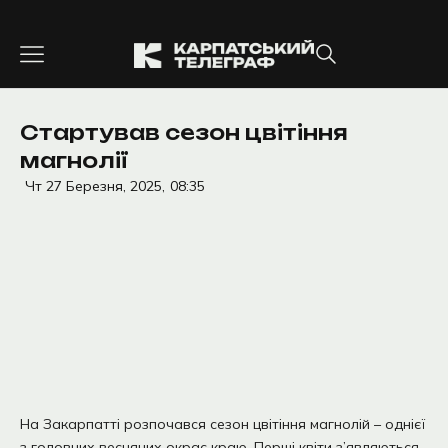
Перейти
до
вмісту
Стартував сезон цвітіння
магнолії
Чт 27 Березня, 2025,
08:35
На Закарпатті розпочався сезон цвітіння магнолій – однієї
з головних весняних окрас краю. Перші квіти з’являються