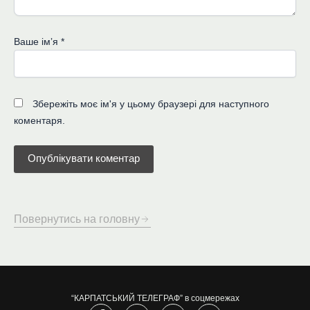
Ваше імʼя
*
Збережіть моє ім'я у цьому браузері для наступного
коментаря.
Повернутись на головну
“КАРПАТСЬКИЙ ТЕЛЕГРАФ” в соцмережах
F
I
Y
T