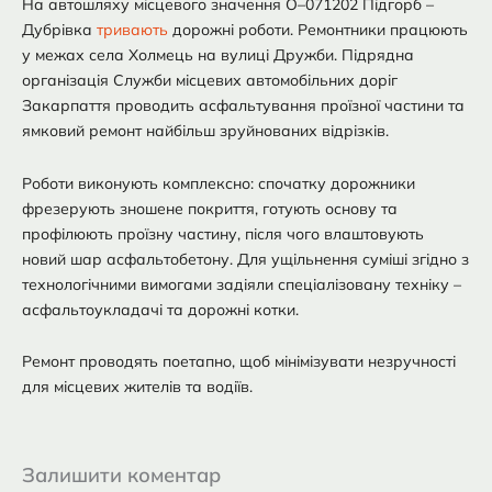
На автошляху місцевого значення О–071202 Підгорб –
Дубрівка
тривають
дорожні роботи. Ремонтники працюють
у межах села Холмець на вулиці Дружби. Підрядна
організація Служби місцевих автомобільних доріг
Закарпаття проводить асфальтування проїзної частини та
ямковий ремонт найбільш зруйнованих відрізків.
Роботи виконують комплексно: спочатку дорожники
фрезерують зношене покриття, готують основу та
профілюють проїзну частину, після чого влаштовують
новий шар асфальтобетону. Для ущільнення суміші згідно з
технологічними вимогами задіяли спеціалізовану техніку –
асфальтоукладачі та дорожні котки.
Ремонт проводять поетапно, щоб мінімізувати незручності
для місцевих жителів та водіїв.
Залишити коментар