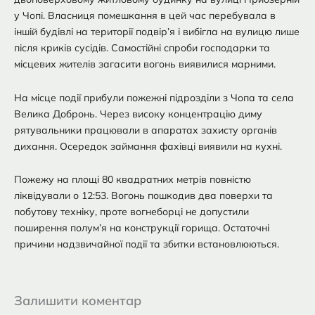
у Чопі. Власниця помешкання в цей час перебувала в
іншій будівлі на території подвір’я і вибігла на вулицю лише
після криків сусідів. Самостійні спроби господарки та
місцевих жителів загасити вогонь виявилися марними.
На місце події прибули пожежні підрозділи з Чопа та села
Велика Добронь. Через високу концентрацію диму
рятувальники працювали в апаратах захисту органів
дихання. Осередок займання фахівці виявили на кухні.
Пожежу на площі 80 квадратних метрів повністю
ліквідували о 12:53. Вогонь пошкодив два поверхи та
побутову техніку, проте вогнеборці не допустили
поширення полум’я на конструкції горища. Остаточні
причини надзвичайної події та збитки встановлюються.
Залишити коментар