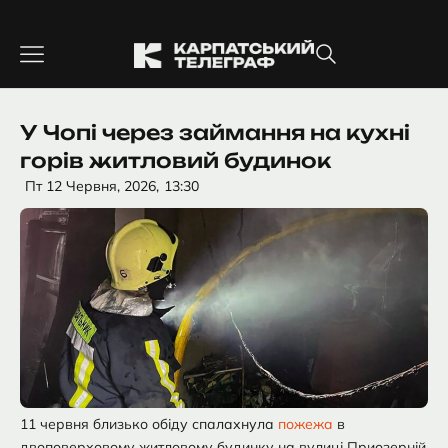
Перейти
до
вмісту
У Чопі через займання на кухні
горів житловий будинок
Пт 12 Червня, 2026,
13:30
11 червня близько обіду спалахнула
пожежа
в
двоповерховому житловому будинку на вулиці Приозерній