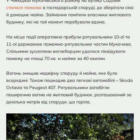
У Чинадієві Мукачівського району на вулиці Садовій
сталася пожежа
в господарській споруді, де зберігали сіно
й домашнє майно. Займання помітили власники житлового
будинку, які на той момент перебували вдома.
На місце події оперативно прибули рятувальники 10-ої та
11-ої державних пожежно-рятувальних частин Мукачева.
Спільними зусиллями вогнеборцям удалося ліквідувати
пожежу на площі 70 кв. м майже за 40 хвилин.
Вогонь знищив надвірну споруду й майно, яке було
всередині. Також пошкодив два легкові автомобілі – Skoda
Octavia та Peugeot 407. Рятувальники запобігли
поширенню вогню на житловий будинок, розташований за
декілька метрів від споруди, що горіла.