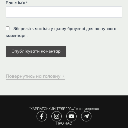
Ваше імʼя
*
Збережіть моє ім'я у цьому браузері для наступного
коментаря.
Повернутись на головну
“КАРПАТСЬКИЙ ТЕЛЕГРАФ” в соцмережах
F
I
Y
T
a
n
o
e
c
s
ПРО НАС
u
l