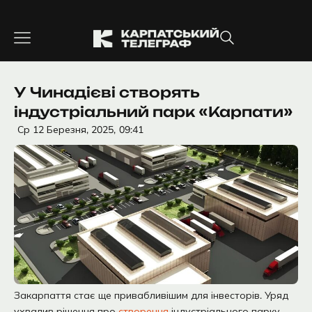
Перейти
до
вмісту
У Чинадієві створять
індустріальний парк «Карпати»
Ср 12 Березня, 2025,
09:41
Закарпаття стає ще привабливішим для інвесторів. Уряд
ухвалив рішення про
створення
індустріального парку