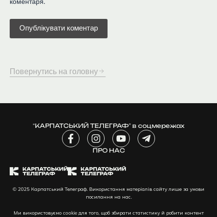
коментаря.
Повернутись на головну
“КАРПАТСЬКИЙ ТЕЛЕГРАФ” в соцмережах
F
I
Y
T
a
n
o
e
c
ПРО НАС
s
u
l
e
t
t
e
b
a
u
g
o
g
b
r
© 2025 Карпатський Телеграф. Використання матеріалів сайту лише за умови
o
r
e
a
посилання на нас.
k
a
m
-
m
-
Ми використовуємо cookie для того, щоб збирати статистику й робити контент