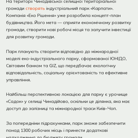
На території Чинадіївської селищної територіальної
громади
створять
індустріальний парк «Карпати».
Компанія «Еко Рішення» уже розробила концепт-план
будівництва. Його мета — сприяти економічному розвитку
громади, створити нові робочі місця та залучити інвестиції
для розвитку громади.
Парк планують створити відповідно до міжнародної
моделі еко-індустріального парку, сформованої ЮНІДО,
Світовим банком та GIZ, що передбачає екологічну
відповідальність, соціальну орієнтованість та ефективне
управління.
Найбільш перспективною локацією для парку є урочище
«Садок» у селищі Чинадійово, оскільки це ділянка, яка має
доступ до залізниці та міжнародної траси Київ–Чоп.
За попередніми підрахунками, парк зможе забезпечити
понад 1300 робочих місць і принести додаткові
надходження до бюджету громади.