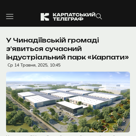
Перейти
до
вмісту
У Чинадіївській громаді
з’явиться сучасний
індустріальний парк «Карпати»
Ср 14 Травня, 2025,
10:45