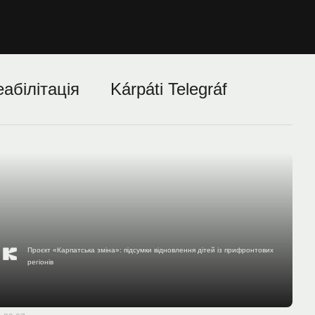
еабілітація
Kárpáti Telegráf
Проєкт «Карпатська зміна»: підсумки відновлення дітей із прифронтових
регіонів