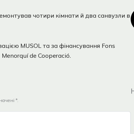
емонтував чотири кімнати й два санвузли в
ізацією MUSOL та за фінансування Fons
ns Menorquí de Cooperació.
ачені *.