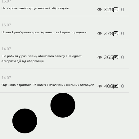
16.07
329
0
На Херсонщині стартує масовий збір кавунів
16.07
379
0
Новим Прем’єр-міністром України став Сергій Корецький
14.07
365
0
Що робити у разі зламу облікового запису в Telegram:
алгоритм дій від кіберполіції
14.07
408
0
Одещина отримала 26 нових інклюзивних шкільних автобусів