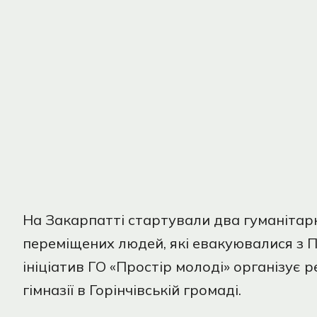
На Закарпатті стартували два гуманітар
переміщених людей, які евакуювалися з П
ініціатив ГО «Простір молоді» організує
гімназії в Горінчівській громаді.