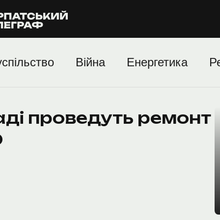
спільство
Війна
Енергетика
Р
маді проведуть ремонт
О