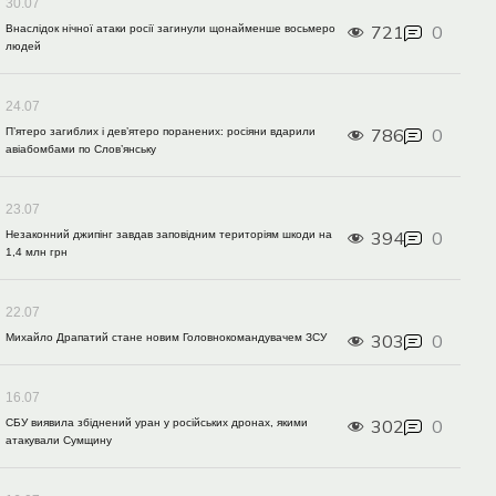
30.07
721
0
Внаслідок нічної атаки росії загинули щонайменше восьмеро
людей
24.07
786
0
П’ятеро загиблих і дев’ятеро поранених: росіяни вдарили
авіабомбами по Слов’янську
23.07
394
0
Незаконний джипінг завдав заповідним територіям шкоди на
1,4 млн грн
22.07
303
0
Михайло Драпатий стане новим Головнокомандувачем ЗСУ
16.07
302
0
СБУ виявила збіднений уран у російських дронах, якими
атакували Сумщину