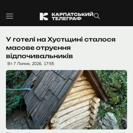
Перейти
до
вмісту
У готелі на Хустщині сталося
масове отруєння
відпочивальників
Вт 7 Липня, 2026,
17:55