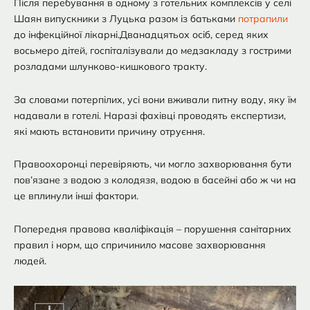
Після перебування в одному з готельних комплексів у селі
Шаян випускники з Луцька разом із батьками
потрапили
до інфекційної лікарні.Дванадцятьох осіб, серед яких
восьмеро дітей, госпіталізували до медзакладу з гострими
розладами шлунково-кишкового тракту.
За словами потерпілих, усі вони вживали питну воду, яку їм
надавали в готелі. Наразі фахівці проводять експертизи,
які мають встановити причину отруєння.
Правоохоронці перевіряють, чи могло захворювання бути
пов’язане з водою з колодязя, водою в басейні або ж чи на
це вплинули інші фактори.
Попередня правова кваліфікація – порушення санітарних
правил і норм, що спричинило масове захворювання
людей.