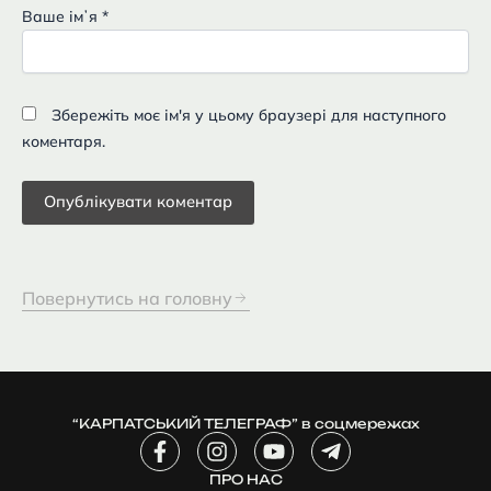
Ваше імʼя
*
Збережіть моє ім'я у цьому браузері для наступного
коментаря.
Повернутись на головну
“КАРПАТСЬКИЙ ТЕЛЕГРАФ” в соцмережах
F
I
Y
T
a
n
o
e
c
ПРО НАС
s
u
l