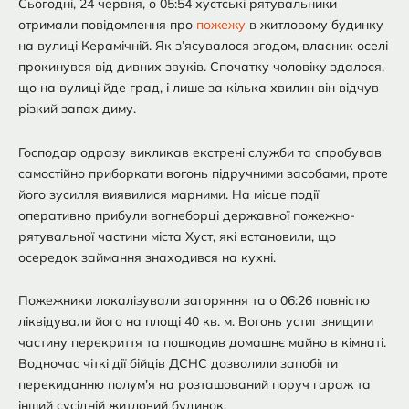
Сьогодні, 24 червня, о 05:54 хустські рятувальники
отримали повідомлення про
пожежу
в житловому будинку
на вулиці Керамічній. Як з’ясувалося згодом, власник оселі
прокинувся від дивних звуків. Спочатку чоловіку здалося,
що на вулиці йде град, і лише за кілька хвилин він відчув
різкий запах диму.
Господар одразу викликав екстрені служби та спробував
самостійно приборкати вогонь підручними засобами, проте
його зусилля виявилися марними. На місце події
оперативно прибули вогнеборці державної пожежно-
рятувальної частини міста Хуст, які встановили, що
осередок займання знаходився на кухні.
Пожежники локалізували загоряння та о 06:26 повністю
ліквідували його на площі 40 кв. м. Вогонь устиг знищити
частину перекриття та пошкодив домашнє майно в кімнаті.
Водночас чіткі дії бійців ДСНС дозволили запобігти
перекиданню полум’я на розташований поруч гараж та
інший сусідній житловий будинок.