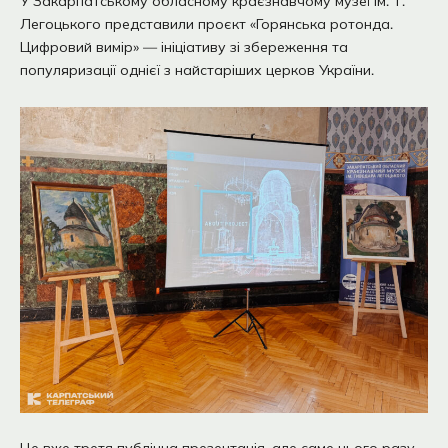
У Закарпатському обласному краєзнавчому музеї ім. Т.
Легоцького представили проєкт «Горянська ротонда.
Цифровий вимір» — ініціативу зі збереження та
популяризації однієї з найстаріших церков України.