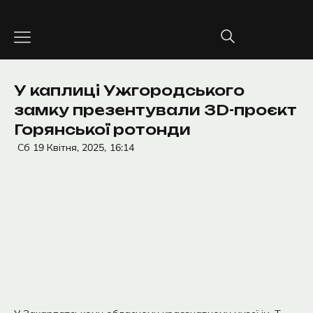
Перейти
до
вмісту
У каплиці Ужгородського
замку презентували 3D-проєкт
Горянської ротонди
Сб 19 Квітня, 2025,
16:14