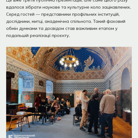
Це вже третя публічна презентація, але саме цього разу
вдалося зібрати наукове та культурне коло зацікавлених.
Серед гостей — представники профільних інституцій,
дослідники, митці, академічна спільнота. Такий фаховий
обмін думками та досвідом став важливим етапом у
подальшій реалізації проєкту.