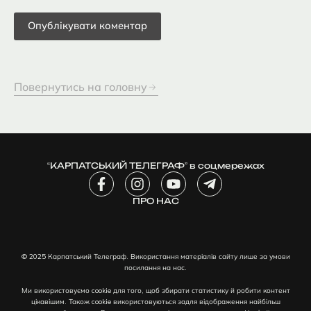
Повернутись на головну
“КАРПАТСЬКИЙ ТЕЛЕГРАФ” в соцмережах
F
I
Y
T
a
n
o
e
c
ПРО НАС
s
u
l
e
t
t
e
b
a
u
g
o
g
b
r
© 2025 Карпатський Телеграф. Використання матеріалів сайту лише за умови
o
r
e
a
посилання на нас.
k
a
m
-
m
-
Ми використовуємо cookie для того, щоб збирати статистику й робити контент
f
p
цікавішим. Також cookie використовуються задля відображення найбільш