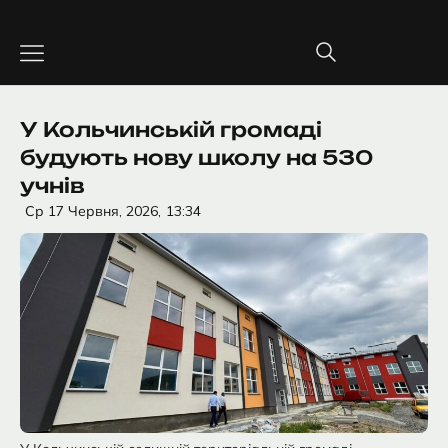
Перейти
до
вмісту
У Кольчинській громаді
будують нову школу на 530
учнів
Ср 17 Червня, 2026,
13:34