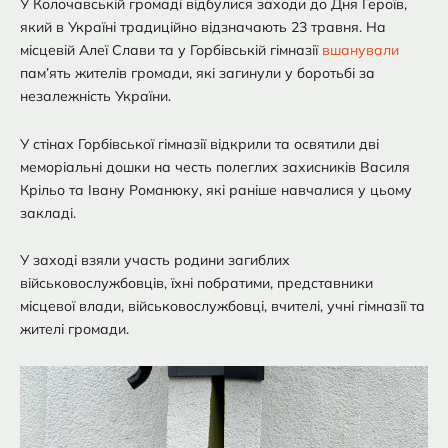
У Колочавській громаді відбулися заходи до Дня Героїв,
який в Україні традиційно відзначають 23 травня. На
місцевій Алеї Слави та у Горбівській гімназії
вшанували
пам’ять жителів громади, які загинули у боротьбі за
незалежність України.
У стінах Горбівської гімназії відкрили та освятили дві
меморіальні дошки на честь полеглих захисників Василя
Крільо та Івану Романюку, які раніше навчалися у цьому
закладі.
У заході взяли участь родини загиблих
військовослужбовців, їхні побратими, представники
місцевої влади, військовослужбовці, вчителі, учні гімназії та
жителі громади.