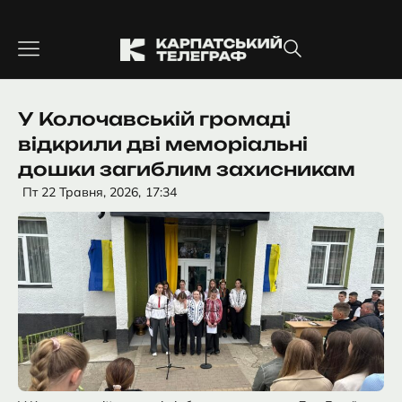
Перейти
до
вмісту
У Колочавській громаді
відкрили дві меморіальні
дошки загиблим захисникам
Пт 22 Травня, 2026,
17:34