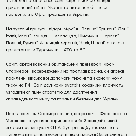
У Лондоні розпочався саміт європейських лідерів,
присвячений війні в Україні та питанням безпеки,
повідомили в Офісі президента України.
На зустрічі присутні лідери України, Великої Британії, Данії,
Італії, Іспанії, Канади, Нідерландів, Німеччини, Норвегії,
Польщі, Румунії, Фінляндії, Франції, Чехії, Швеції, а також
представники Туреччини, НАТО та ЄС.
Саміт, організований британським прем’єром Кіром
Стармером, зосереджений на протидії російській агресії,
посиленні військової допомоги Україні та економічному
тиску на РФ. За підсумками зустрічі союзники планують
узгодити спільну стратегію для досягнення
справедливого миру та гарантій безпеки для України.
Перед самітом Стармер заявив, що разом із Францією та
Україною готує план «припинення бойових дій», який
згодом презентують США. Зустріч відбувається на тлі
дипломатичної напруженості після дискусії Зеленського з