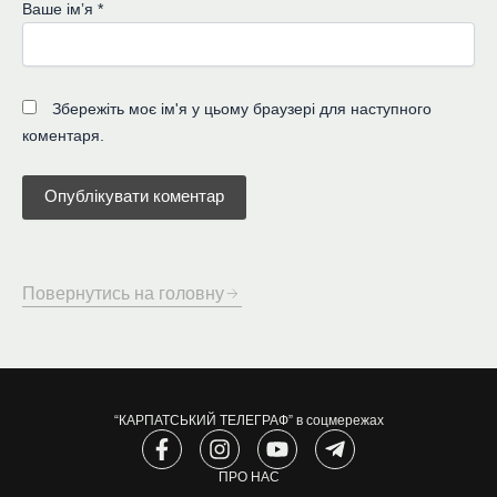
Ваше імʼя
*
Збережіть моє ім'я у цьому браузері для наступного
коментаря.
Повернутись на головну
“КАРПАТСЬКИЙ ТЕЛЕГРАФ” в соцмережах
F
I
Y
T
a
n
o
e
c
s
ПРО НАС
u
l