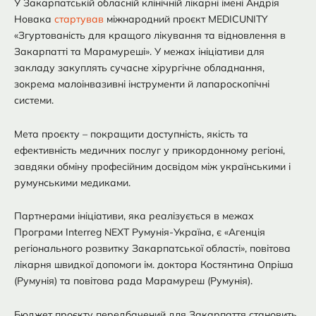
У Закарпатській обласній клінічній лікарні імені Андрія
Новака
стартував
міжнародний проєкт MEDICUNITY
«Згуртованість для кращого лікування та відновлення в
Закарпатті та Марамуреші». У межах ініціативи для
закладу закуплять сучасне хірургічне обладнання,
зокрема малоінвазивні інструменти й лапароскопічні
системи.
Мета проєкту – покращити доступність, якість та
ефективність медичних послуг у прикордонному регіоні,
завдяки обміну професійним досвідом між українськими і
румунськими медиками.
Партнерами ініціативи, яка реалізується в межах
Програми Interreg NEXT Румунія-Україна, є «Агенція
регіонального розвитку Закарпатської області», повітова
лікарня швидкої допомоги ім. доктора Костянтина Опріша
(Румунія) та повітова рада Марамуреш (Румунія).
Бюджет проєкту передбачений для Закарпаття становить