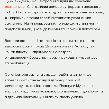
Цими вихідними на центральних вулицях Мукачева
розгорнувся
благодійний ярмарок у форматі гаражного
сейлу. Організаторами заходу виступили місцеві пластуни,
які вирішили в такий спосіб підтримати українських
захисників. На імпровізованих прилавках містяни могли
придбати книги, цікаві дрібнички та корисні в побуті речі.
Завдяки активності мешканців та гостей міста молоді
вдалося зібрати понад 15 тисяч гривень. Усі виручені
кошти пластуни спрямували на потреби
військовослужбовців, які наразі проходять курс лікування
та реабілітації.
Організатори зазначають, що подібні акції не лише
забезпечують фінансову підтримку армії, а й
демонструють єдність громади. Пластуни Мукачева
висловили вдячність кожному, хто долучився до збору та
підтримав благодійну ініціативу своєю участю.