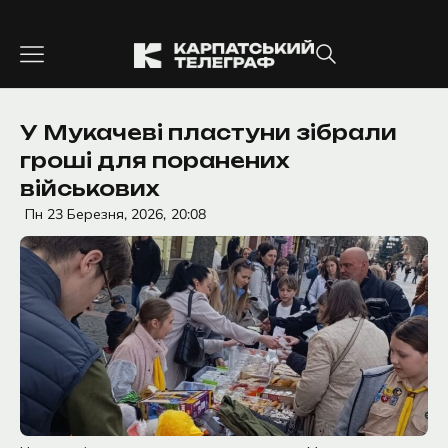
Перейти
до
вмісту
У Мукачеві пластуни зібрали
гроші для поранених
військових
Пн 23 Березня, 2026,
20:08