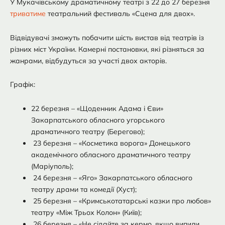
У Мукачівському драматичному театрі з 22 до 27 березня
триватиме
театральний фестиваль «Сцена для двох».
Відвідувачі зможуть побачити шість вистав від театрів із
різних міст України. Камерні постановки, які різняться за
жанрами, відбудуться за участі двох акторів.
Графік:
22 березня – «Щоденник Адама і Єви»
Закарпатського обласного угорського
драматичного театру (Берегово);
23 березня – «Косметика ворога» Донецького
академічного обласного драматичного театру
(Маріуполь);
24 березня – «Яго» Закарпатського обласного
театру драми та комедії (Хуст);
25 березня – «Кримськотатарські казки про любов»
театру «Між Трьох Колон» (Київ);
26 березня – «Не сідайте за кермо, якщо випили